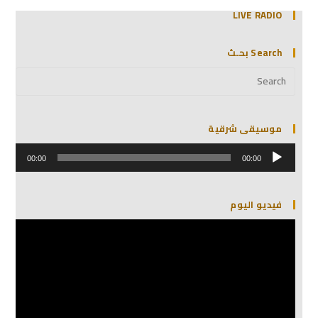
LIVE RADIO
Search بحـث
موسيقى شرقية
مشغل
الصوت
00:00
00:00
فيديو اليوم
مشغل
الفيديو