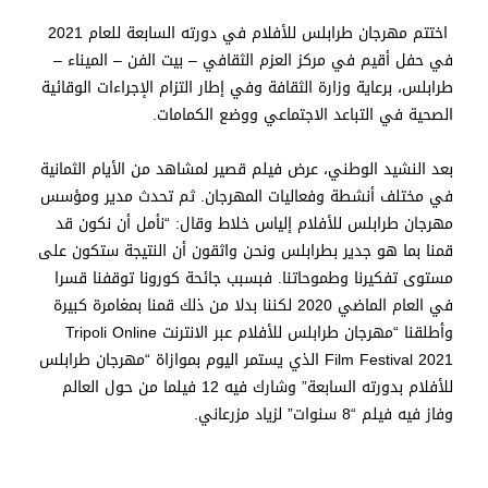
اختتم مهرجان طرابلس للأفلام في دورته السابعة للعام 2021
في حفل أقيم في مركز العزم الثقافي – بيت الفن – الميناء –
طرابلس، برعاية وزارة الثقافة وفي إطار التزام الإجراءات الوقائية
الصحية في التباعد الاجتماعي ووضع الكمامات.
بعد النشيد الوطني، عرض فيلم قصير لمشاهد من الأيام الثمانية
في مختلف أنشطة وفعاليات المهرجان. ثم تحدث مدير ومؤسس
مهرجان طرابلس للأفلام إلياس خلاط وقال: “نأمل أن نكون قد
قمنا بما هو جدير بطرابلس ونحن واثقون أن النتيجة ستكون على
مستوى تفكيرنا وطموحاتنا. فبسبب جائحة كورونا توقفنا قسرا
في العام الماضي 2020 لكننا بدلا من ذلك قمنا بمغامرة كبيرة
وأطلقنا “مهرجان طرابلس للأفلام عبر الانترنت Tripoli Online
Film Festival 2021 الذي يستمر اليوم بموازاة “مهرجان طرابلس
للأفلام بدورته السابعة” وشارك فيه 12 فيلما من حول العالم
وفاز فيه فيلم “8 سنوات” لزياد مزرعاني.