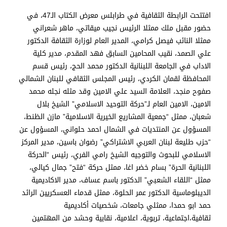
افتتحت الرابطة الثقافية في طرابلس معرض الكتاب الـ47، في
حضور مقبل ملك ممثلا الرئيس نجيب ميقاتي، ماهر شعراني
ممثلا النائب فيصل كرامي، المدير العام لوزارة الثقافة الدكتور
علي الصمد، نقيب المحامين السابق فهد المقدم، مدير كلية
الاداب في الجامعة اللبنانية الدكتور محمد الحج، رئيس قسم
المحافظة لقمان الكردي، رئيس المجلس الثقافي للبنان الشمالي
صفوح منجد، العلامة السيد علي الامين وقد مثله نجله محمد
الامين، الامين العام لـ”حركة التوحيد الاسلامي” الشيخ بلال
شعبان، ممثل “جمعية المشاريع الخيرية الاسلامية” مازن الظنط،
المسؤول عن المنتديات في الشمال احمد حلواني، المسؤول عن
“حزب طليعة لبنان العربي الاشتراكي” رضوان باسين، مدير المركز
الاسلامي للبحوث والتوجيه الشيخ رامي الفري، رئيس “الحركة
اللبنانية الحرة” بسام خضر اغا، ممثل حركة “فتح” جمال كيالي،
ممثل “اللقاء الشعبي” الدكتور باسم عساف، مدير الاكاديمية
الديبلوماسية الدكتور عمر الحلوة، ممثل قدماء العسكريين الرائد
حمد ابو حمدا، ممثلي جامعات، شخصيات أكاديمية
ثقافية،اجتماعية، تربوية، اعلامية، نقابية وحشد من المهتمين