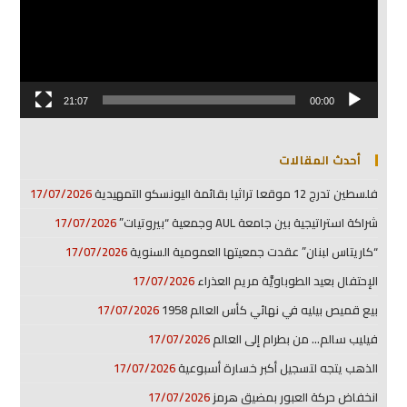
21:07
00:00
أحدث المقالات
فلسطين تدرج 12 موقعا تراثيا بقائمة اليونسكو التمهيدية
17/07/2026
شراكة استراتيجية بين جامعة AUL وجمعية “بيروتيات”
17/07/2026
“كاريتاس لبنان” عقدت جمعيتها العمومية السنوية
17/07/2026
الإحتفال بعيد الطوباويَّة مريم العذراء
17/07/2026
بيع قميص بيليه في نهائي كأس العالم 1958
17/07/2026
فيليب سالم… من بطرام إلى العالم
17/07/2026
الذهب يتجه لتسجيل أكبر خسارة أسبوعية
17/07/2026
انخفاض حركة العبور بمضيق هرمز
17/07/2026