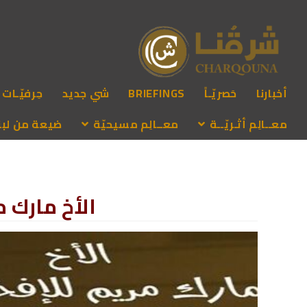
أخبارنا
حَصريّـاً
BRIEFINGS
شي جديد
حِرفيّـات
معــالِم أثـريّــة
معــالِم مسيحيّة
ضيعة من لبنـ
الأخ مارك م