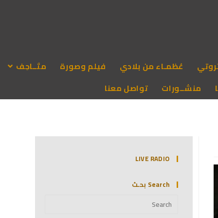
روتي
عُظمـاء من بلادي
فيلم وصورة
متَــاحِف
منشــورات
تواصل معنا
LIVE RADIO
Search بحـث