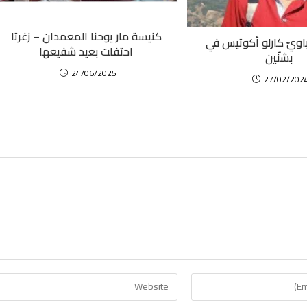
كنيسة مار يوحنا المعمدان – زغرتا
وباويّ كارلو أكوتيس في
احتفلت بعيد شفيعها
بشنّين
24/06/2025
27/02/202