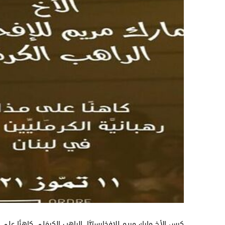
كرس الأخ مارك مريم للإفخارستيَّا، الراهب الكرمَلي كاهنًا على مذابح رهبانيَّ