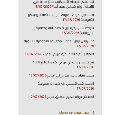
انت تشعر بالإحباط لأنك كتبت شيئا صادقا في
نزاهته… ولم يتفاعل معه أحد؟
18/07/2026
فلسطين تدرج 12 موقعا تراثيا بقائمة اليونسكو
التمهيدية
17/07/2026
شراكة استراتيجية بين جامعة AUL وجمعية
“بيروتيات”
17/07/2026
“كاريتاس لبنان” عقدت جمعيتها العمومية السنوية
17/07/2026
الإحتفال بعيد الطوباويَّة مريم العذراء
17/07/2026
بيع قميص بيليه في نهائي كأس العالم 1958
17/07/2026
فيليب سالم… من بطرام إلى العالم
17/07/2026
الذهب يتجه لتسجيل أكبر خسارة أسبوعية
17/07/2026
انخفاض حركة العبور بمضيق هرمز
17/07/2026
Share CHARQOUNA