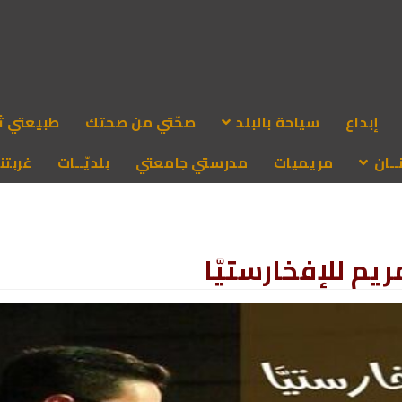
إبداع
سياحة بالبلد
صحّتي من صحتك
طبيعتي ث
ـان
مريميات
مدرستي جامعتي
بلديّــات
غربتنا
ريم للإفخارستيَّا