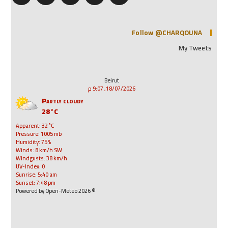
Follow @CHARQOUNA
My Tweets
Beirut
18/07/2026, 9:07 م
Partly cloudy
28°C
Apparent: 32°C
Pressure: 1005 mb
Humidity: 75%
Winds: 8 km/h SW
Windgusts: 38 km/h
UV-Index: 0
Sunrise: 5:40 am
Sunset: 7:48 pm
© 2026 Powered by Open-Meteo