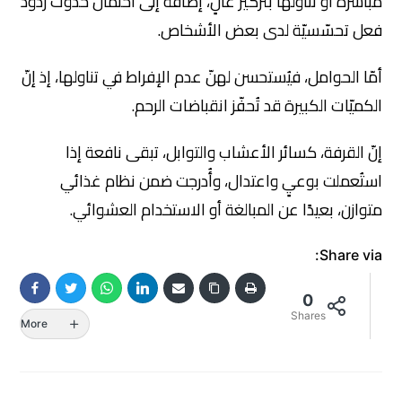
مباشرة أو تناولها بتركيز عالٍ، إضافةً إلى احتمال حدوث ردود
فعل تحسّسيّة لدى بعض الأشخاص.
أمّا الحوامل، فيُستحسن لهنّ عدم الإفراط في تناولها، إذ إنّ
الكميّات الكبيرة قد تُحفّز انقباضات الرحم.
إنّ القرفة، كسائر الأعشاب والتوابل، تبقى نافعة إذا
استُعملت بوعيٍ واعتدال، وأُدرجت ضمن نظام غذائي
متوازن، بعيدًا عن المبالغة أو الاستخدام العشوائي.
Share via:
0
Shares
More