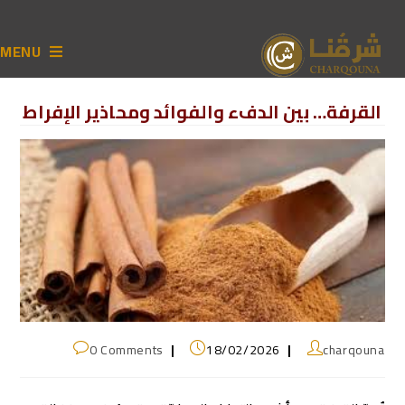
MENU
القرفة… بين الدفء والفوائد ومحاذير الإفراط
0 Comments
18/02/2026
charqouna