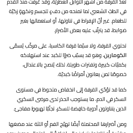
تُعدّ القرفة من أشهر التوابل العطريّة، وقد عُرفت منذ القدم
في الطبّ الشعبي لما تمنحه من دفءٍ للجسم ونكهةٍ زكيّة
للطعام. غير أنّ الإفراط في تناولها، أو استعمالها بغير
ضوابط، قد يترتّب عليه بعض الأضرار.
تحتوي القرفة، ولا سيّما قرفة الكاسيا، على مركّب يُسمّى
الكومارين
، وهو قد يسبّب ضررًا للكبد عند استهلاكه
بكميّات كبيرة ولفترات طويلة. لذلك يُنصح بالاعتدال،
خصوصًا لمن يعانون أمراضًا كبديّة.
كما قد تؤدّي القرفة إلى انخفاض ملحوظ في مستوى
السكر في الدم، ما يستوجب الحذر لدى مرضى السكري
الذين يتناولون أدوية خافِضة للسكر، تجنّبًا لهبوطٍ مفاجئ.
ومن أضرارها المحتملة أيضًا تهيّج الفم أو اللثة عند مضغها