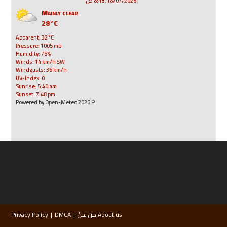
18/07/2026, 8:48 ص
Mainly clear
28°C
Apparent: 32°C
Pressure: 1005 mb
Humidity: 75%
Winds: 14 km/h SW
Windgusts: 36 km/h
UV-Index: 0
Sunrise: 5:40 am
Sunset: 7:48 pm
© 2026 Powered by Open-Meteo
About us من نحنُ
DMCA
Privacy Policy