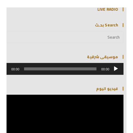
LIVE RADIO
Search بحـث
موسيقى شرقية
مشغل
الصوت
00:00
00:00
فيديو اليوم
مشغل
الفيديو