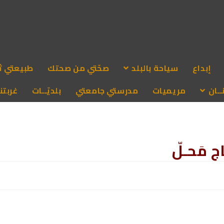
إبداع
سياحة بالبلد
صحّتي من صحتك
طبيعتي ث
ـان
مريميات
مدرستي جامعتي
بلديّــات
غربتنا
اج مَحـلّ