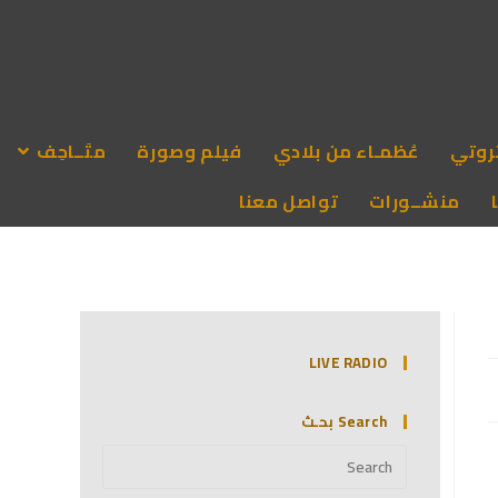
روتي
عُظمـاء من بلادي
فيلم وصورة
متَــاحِف
منشــورات
تواصل معنا
LIVE RADIO
Search بحـث