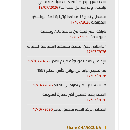
انت تشعر بالإحباط لأنك كتبت شيئا صادقا في
نزاهته… ولم يتفاعل معه أحد؟
18/07/2026
فلسطين تدرج 12 موقعا تراثيا بقائمة اليونسكو
التمهيدية
17/07/2026
شراكة استراتيجية بين جامعة AUL وجمعية
“بيروتيات”
17/07/2026
“كاريتاس لبنان” عقدت جمعيتها العمومية السنوية
17/07/2026
الإحتفال بعيد الطوباويَّة مريم العذراء
17/07/2026
بيع قميص بيليه في نهائي كأس العالم 1958
17/07/2026
فيليب سالم… من بطرام إلى العالم
17/07/2026
الذهب يتجه لتسجيل أكبر خسارة أسبوعية
17/07/2026
انخفاض حركة العبور بمضيق هرمز
17/07/2026
Share CHARQOUNA