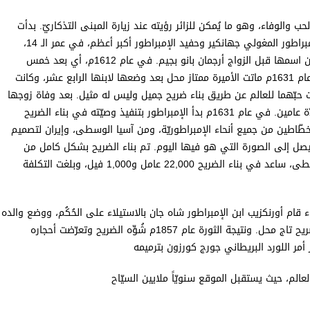
 والوفاء، وهو ما يُمكن للزائر رؤيته عند زيارة المبنى التذكاريّ. بدأت
القصة عندما كان الإمبراطور المغوليّ شاه جهان، وهو ابن الإمبراطور المغولي جهانكير وحفيد الإمبراطور أکبر أعظم، في عمر الـ 14،
ووقع في حب الأميرة الفارسيّة المُسلمة ممتاز محل، والتي كان اسمها قبل الزواج أرجمان بانو بجيم. في عام 1612م، أي بعد خمس
سنوات من لقائهما الأول، تزوّج شاه جان من ممتاز محل. في عام 1631م ماتت الأميرة ممتاز محل بعد وضعها لابنها الرابع عشر، وكانت
بِت حبّهما للعالم عن طريق بناء ضريح جميل وليس له مثيل. بعد وفاة زوجها
انقلب حال الإمبراطور بسبب حزنه على زوجته، واستمرّ حزنه لمدّة عامين. في عام 1631م بدأ الإمبراطور بتنفيذ وصيّته في بناء الضريح
والخطّاطين من جميع أنحاء الإمبراطوريّة، ومن آسيا الوسطى، وإيران لتصميم
عود. استغرق بناء ضريح تاج محل ما يُقارب 22 سنةً ليصل إلى الصورة التي هو فيها اليوم. تم بناء الضريح بشكل كامل من
الرخام الأبيض الذي أُحضِرَ من جميع أنحاء الهند ومن آسيا الوسطى، ساعد في بناء الضريح 22,000 عامل و1,000 فيل، وبلغت التكلفة
الانتهاء من عمليّة البناء قام أورنكزيب ابن الإمبراطور شاه جان بالاستيلاء على الحُكُم، ووضع والده
تحت الإقامة الجبريّة. وبعد موته دُفِنَ بجانب زوجته في نفس ضريح تاج محل. ونتيجة الثورة عام 1857م شُوِّه الضريح وتعرّضت أحجاره
أمر اللورد البريطاني جورج كورزون بترميمه
العالم، حيث يستقبل الموقع سنويّاً ملايين السيّاح