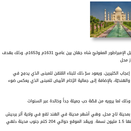
هو ضريح ضخم يقع في الهند، مُشيّد من الرخام الأبيض من قِبَل الإمبراطور المغوليّ شاه جهان بين عاميّ 1631م و1653م، وذلك بهدف
از محل
 إعجاب الكثيرين، ويعود سرّ ذلك للبناء المُتقن للمبنى الذي يدمِج في
 والهنديّة، بالإضافة إلى جمالية الرُخام الأبيض للمبنى الذي يعكس ضوء
 وذلك لما يرويه من قصّة حب جميلة جداً وخالدة عبر السنوات
 بمدينة تاج محل، وهي أشهر مدينة في الهند تقع في ولاية أتر برديش
الهنديّة، وهي أكثر مُدنها اكتظاظاً بالسُكّان، إذ يبلُغ عدد سُكّانها 1.5 مليون نسمة. ويبعُد الموقع حوالي 204 كلم جنوب مدينة دلهي