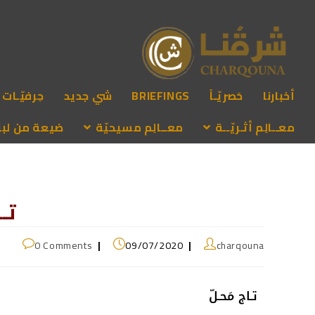
أخبارنا
حَصريّـاً
BRIEFINGS
شي جديد
حِرفيّـات
معــالِم أثـريّــة
معــالِم مسيحيّة
ضيعة من لبنـ
تـ
0 Comments
09/07/2020
charqouna
تـاج مَحـلّ