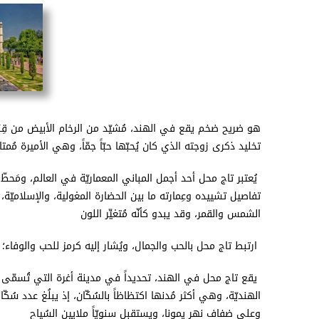
تخليد ذكرى زوجته الذي كان يُحبّها حبّاً جمّاً، وهي الأميرة مُمت
يُعتبر تاج محل أحد أجمل المباني المعماريّة في العالم، ومَحطّ
تفاصيل تشييده وعِمارته ما بين الحضارة المغولية، والإسلاميّة،
الشمس والقمر، وقد يبدو كأنّه مُتغيِّر اللون
ارتبط تاج محل بالحب والجمال، ويُشار إليه كرمز للحب والوفاء؛
يقع تاج محل في الهند، تحديداً في مدينة أغرة التي تُسمّى
وعلى ضفاف نهر يمونا، ويستقبل سنويّاً ملايين السُياح