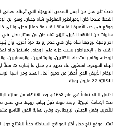
قصة تاج محل من أجمل القصص التاريخيّة التي تُجسِّد معاني الحب
آخر وصيّة لزوجها شاه جان هي عدم زواجه مرّةً أُخرى، وأن يُث
لزوجته، وقام باستدعاء النحّاتيين، والرسّاميين، والمِعماريين، 
البناء المو
النهائيّة 32 مليون روبيّة
اكتمل البناء تماماً في عام 1653م، بعد 
للتّخريب بفعل الجيش البريطانيّ، وفي نهاية القرن التاسع عشر 
يُعتبر موقع تاج محل أكثر المواقع السياحيّة جذباً للسُيّاح حول 