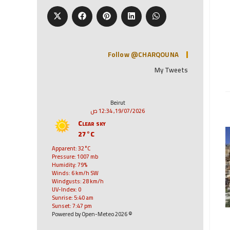
Follow @CHARQOUNA
My Tweets
Beirut
19/07/2026, 12:34 ص
Clear sky
27°C
Apparent: 32°C
Pressure: 1007 mb
Humidity: 79%
Winds: 6 km/h SW
Windgusts: 28 km/h
UV-Index: 0
Sunrise: 5:40 am
Sunset: 7:47 pm
© 2026 Powered by Open-Meteo