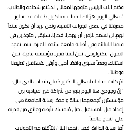
وختم الأب الرئيس متوجها لمعالي الدكتور شحاده والطلاب:
“معالي الوزير، هؤلاء الشباب يمتلكون طاقات قد تتجاوز
معرفتنا في بعض الجوانب التقنية، ونحن نريد أن نكون سنداً
لهم. لن نسمح للزمن أن يهجرنا فكريًا، سنبقى متجذرين في
قيمنا اللبنانيَّة وفي أصالة جامعة سيّدة اللويزة، بينما نقود
التحول التكنولوجي. نحن لَسنا مُجرد مؤسسة عادية، نحن
استثناء، ومعاً سنبني واقعًا أحلى وأرقى لمُستقبل تعليمنا
ووطننا”.
ثمَّ كانت مداخلة لمعالي الدكتور كمال شحادة الذي قال:
“إنَّ وجودي هنا اليوم ينبع من شراكة غير اعتيادية بين
مؤسستين تَجمعهما رسالة واحدة، رسالة الجامعة هي
إعداد جيل للمستقبل، جيل مُتمسك بأرضه وواثق من قدرته
على النجاح عالمياً.
أما رسالة الوزارة، فهي تجهيز لبنان ليتأقلم مع التحولات