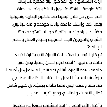
أردت الإستشهادَ بها. لقد خلق بيئة محفّزة للشركات
التكنولوجية الناشئة، وتسهيل الابتكار، وتحسين حياة
المواطنين من خلال تبسيط معاملاتهم الإدارية وتحويلها
رقمياً. كما وإنشاء قاعدة بيانات موحدة وآمنة للبنانيين،
فضلًا عن برامج تدريب وتنمية مهارات تستهدف فئة
الشباب والخريجين الجدد، لدمجهم بسوق العمل وتحفيز
الإنتاجية”.
ثم كان لرئيس جامعة سيّدة اللويزة الأب بشارة الخوري
كلمة جاء فيها: ” أقف اليوم لأعلن رسمياً، ومن صرح
جامعة سيدة اللويزة، أننا لم نعد ننتظر المستقبل، بل أصبحنا
جزءاً منه. لقد بدأنا العمل على مَلف الذكاء الاصطناعي
منذ سنة ونصف، ليس فقط كأداة برمجيَّة، بل كنهج شامل
يَطال الأبحاث، والمناهج، وحتى تدريب المدارس”.
وأكمل الأب الخوري: ” لقد اكتشفتم جميعاً عبر موقعنا