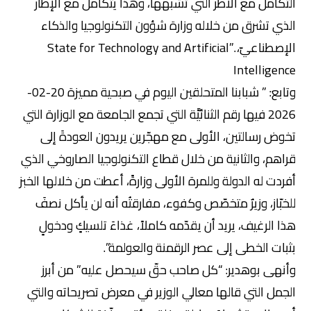
التكامل مع الأطر التي تشبهها، وهذا يتكامل مع الإطار
الذي تشرق من خلاله وزارة شؤون التكنولوجيا والذكاء
الإصطناعيّ، .”State for Technology and Artificial
Intelligence
وتابع: ” شبابنا المتحلقين اليوم في صبحية مميزة 20-02-
2026 فيها رقم الثنائيَّة التي تجمع الجامعة مع الوزارة التي
تخوض رسالتين، الأولى مع مهجّرين يريدون العودةَ إلى
قراهم، والثانية من خلال قطاع التكنولوجيا الصاروخي الذي
أفردت له الدولة وللمرة الأولى وزارةً، أعطت من خلالها الخبز
للخبّاز، وزيرٌ متخصّص وكفوء، مفارقتُه أنه لن يأكل نصفَ
هذا الرغيف، يريد أن يقدّمه كاملاً، غذاءَ تلسيكٍ ودخولٍ
بثبات الخطى إلى عصر الرقمنة والعولمة”.
وأنهى بوهدير: “كل صاحب حقّ سيحصل عليه” من أبرز
الجمل التي قالها معالي الوزير في معرض تصريحاته والتي