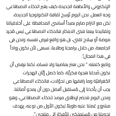
الإلكتروني والأنظمة الجديدة كيف يغير الذكاء الاصطناعي
وجه العمل. نحن اليوم نُرَسخ ثقافة التكنولوجيا الجديدة،
لكن مع التزام صارم بمبدأ أساسي المحافظة على أخلاقياتنا
وتقاليدنا بينما نتبنى الابتكار. فالذكاء الاصطناعي ليس مُجرد
موضة أو سِلاح تقني، بل هو واقع فرض نفسه. ونحن في
الجامعة، من خلال برامجنا وطلابنا، نسعى لأن نكون رواداً
في هذا المجال”.
وتابع كلمته: ” نحن نعتز بماضينا ولا ننساه، لكننا نرفض أن
نكون ضَحايا هجرة فكريَّة، كما حَصل إبَّان الهجرات
الجُغرافيّة وما رافقها من تحوّلات، فالذكاء الاصطناعي
يجب أن يأخذنا إلى مُستقبل أفضل دون أن يمحو أصالتنا.
ونحن اليوم نتحضر لإطلاق مرصد للذكاء الاصطناعي، وهو
مشروع عَملنا عليه طويلاً ليكون الأول من نوعه، بِهدف
تحويلنا من مُستهلكين للأفكار إلى منتجين “.