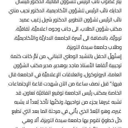
بيار غصوب نائب الرئيس للشؤون المالية، الدكتور ميشال
الحايك نائب الرئيس للشؤون الأكاديمية، الدكتور نجيب متني
نائب الرئيس لشؤون التطوير، الدكتور شربل زغيب عميد
مكتب شؤون الطلاب، الى جانب وجوه اعلاميَّة، ثقافيَّة،
تربويَّة، بالاضافة الى أسرة الجامعة الاداريَّة والأكاديميَّة،
وطلاب جامعة سيدة اللويزة.
إستُهلّ الحفل بالنشيد الوطني اللبناني، من ثمَّ كانت كلمة
ترحيبية ألقاها الأستاذ ماجد بوهدير، مدير مكتب الشؤون
العامة، البروتوكول، والعلاقات الإعلاميَّة في الجامعة قال
فيها:” قبل نصف ساعة من الآن شهدت قاعة الإجتماعات
الخاصة بمكتب رئيس الجامعة توقيع اتفاقيّة تعاون، قد
تشبه غيرها بجزء من نواحيها، ولكنّها تأخذ بُعداً لا يشبه
غيره، وهو البُعدُ الذي يأتي في مرحلة الما بعد التي تطبع
كلّ خطوةٍ تقوم بها جامعة سيدة اللويزة، ألا وهي