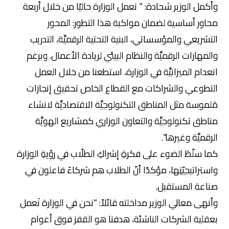
وأكمل الوزير شحادة: ” تعمل الوزارة حاليًا من خلال أربعة
محاور أساسية لضمان مواكبة هذا التطور: المحور
التشريعي والمؤسساتي، البنية التحتية الرقميَّة، التدريب
والمهارات الرقميَّة والنظام البيئي لريادة الأعمال. وبرغم
انعدام الميزانيَّة في الوزارة، استطعنا من خلال العمل
التطوعي والشراكات مع القطاع الخاص تحقيق إنجازات
مَلموسة مثل المناطق التكنولوجيَّة الاقتصاديَّة لانشاء
مناطق تكنولوجيَّة والتعاون الوزاري كمشاريع الهويَّة
الرقميَّة وغيرها”.
كما سلّطَ الضوء على فكرةِ إشراكِ الطلّاب في رؤيةِ الوزارة
واستراتيجيّتِها، مؤكدًا أنّ الطلاب هم شركاءُ فاعلون في
صناعة المستقبل.
وأنهى معالي الوزير مداخلته قائلاً: “نحن في الوزارة نَعمل
بعقلية الشركات الناشئة، هدفنا هو القفز فوق أعوام