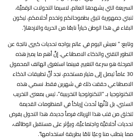
السريعة التي يشهدها العالم، لاسيما التحولات الرقميَّة،
لنبني جمهورية تليق بطموحاتكم وتخدم أحلامكم، ليكون
البقاء في هذا الوطن خياراً نابعًا من الحرية والازدهار”.
وتابع: ” نعيش اليوم في عالم يواجه تحديات كبرى ناتجة عن
التطور التقني والذكاء الاصطناعي. إنَّ أهم ما يميز هذه
المرحلة هو سرعة التغيير. فبينما استغرق الهاتف المحمول
30 عاماً ليصل إلى مليار مستخدم، نجد أنَّ تطبيقات الذكاء
الاصطناعي حققت ذلك في شهرين فقط. نسمي هذه
التكنولوجيا بـ “التكنولوجيا التخريبية”، ليس بمعنى التخريب
السلبي، بل لأنَّها تُحدث إرباكاً في المنظومات القديمة
لتخلق من قلب هذا الإرباك فرصاً جديدة. هذا التحول يفرض
تحديات أخلاقيَّة واجتماعيَّة، ويؤثر على مستقبل الوظائف،
مما يتطلب منا وعيًا تامًا بطريقة استخدامها”.