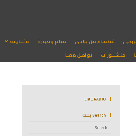
روتي
عُظمـاء من بلادي
فيلم وصورة
متَــاحِف
منشــورات
تواصل معنا
LIVE RADIO
Search بحـث