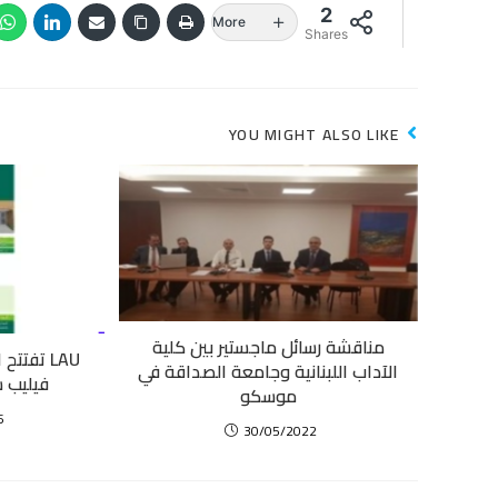
2
More
Shares
YOU MIGHT ALSO LIKE
مناقشة رسائل ماجستير بين كلية
LAU تفتتح
الآداب اللبنانية وجامعة الصداقة في
فيليب سا
موسكو
6
30/05/2022