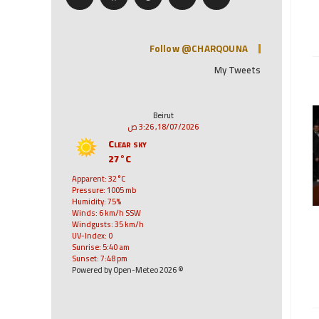
Follow @CHARQOUNA
My Tweets
Beirut
18/07/2026, 3:26 ص
Clear sky
27°C
Apparent: 32°C
Pressure: 1005 mb
Humidity: 75%
Winds: 6 km/h SSW
Windgusts: 35 km/h
UV-Index: 0
Sunrise: 5:40 am
Sunset: 7:48 pm
© 2026 Powered by Open-Meteo