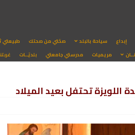
إبداع
سياحة بالبلد
صحّتي من صحتك
طبيعتي ث
ـان
مريميات
مدرستي جامعتي
بلديّــات
غربتنا
 اللويزة تحتفل بعيد الميلاد