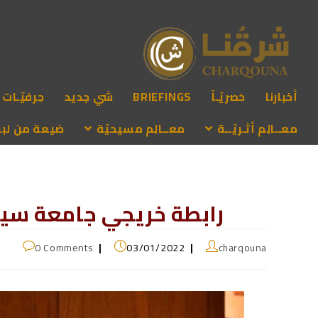
أخبارنا
حَصريّـاً
BRIEFINGS
شي جديد
حِرفيّـات
معــالِم أثـريّــة
معــالِم مسيحيّة
ضيعة من لبنـ
رابطة خريجي جامعة سيدة
0 Comments
03/01/2022
charqouna