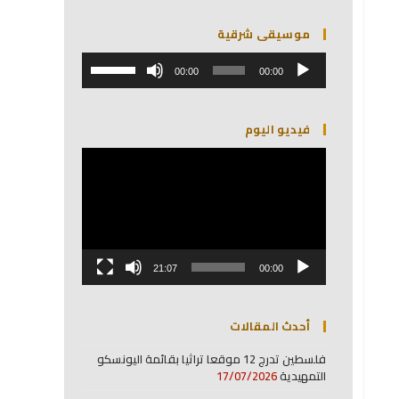
موسيقى شرقية
مشغل
استخدم
الصوت
00:00
00:00
مفاتيح
الأسهم
أعلى/
فيديو اليوم
أسفل
لزيادة
مشغل
أو
الفيديو
خفض
مستوى
الصوت.
21:07
00:00
أحدث المقالات
فلسطين تدرج 12 موقعا تراثيا بقائمة اليونسكو
التمهيدية
17/07/2026