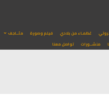
روتي
عُظمـاء من بلادي
فيلم وصورة
متَــاحِف
منشــورات
تواصل معنا