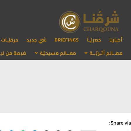
أخبارنا
حَصريّـاً
BRIEFINGS
شي جديد
حِرفيّـات
معــالِم أثـريّــة
معــالِم مسيحيّة
ضيعة من لبنـ
Share via: