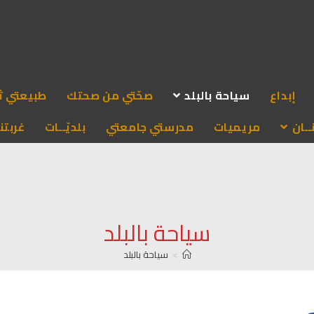
إبداع
سياحة بالبلد
صحّتي من صحتك
طبيعتي ث
ـان
مريميات
مدرستي جامعتي
بلديّــات
غربتنا
سياحة بالبلد
>
سياحة بالبلد