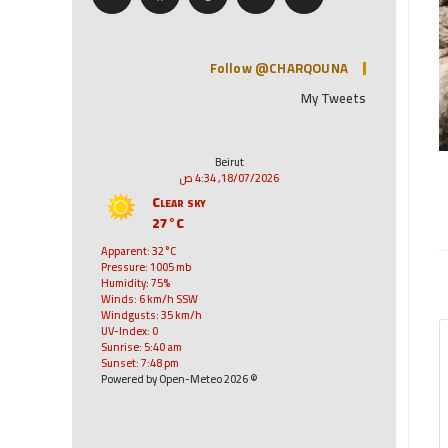
Follow @CHARQOUNA
My Tweets
Beirut
18/07/2026, 4:34 ص
Clear sky
27°C
Apparent: 32°C
Pressure: 1005 mb
Humidity: 75%
Winds: 6 km/h SSW
Windgusts: 35 km/h
UV-Index: 0
Sunrise: 5:40 am
Sunset: 7:48 pm
© 2026 Powered by Open-Meteo