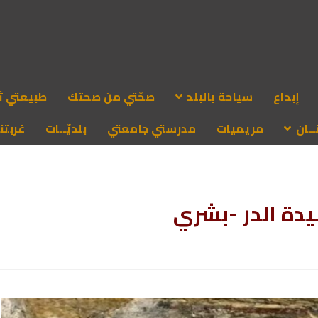
إبداع
سياحة بالبلد
صحّتي من صحتك
طبيعتي ث
ـان
مريميات
مدرستي جامعتي
بلديّــات
غربتنا
دة الدر -بشري