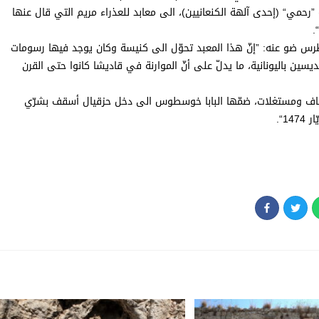
”رحمي“ (إحدى آلهة الكنعانيين)، الى معابد للعذراء مريم التي قال عنها
.
 بطرس ضو عنه: ”إنّ هذا المعبد تحوّل الى كنيسة وكان يوجد فيها رسومات
سين باليونانية، ما يدلّ على أنّ الموارنة في قاديشا كانوا حتى القرن
أوقاف ومستغلات، ضمّها البابا خوسطوس الى دخل حزقيال أسقف بشرّي