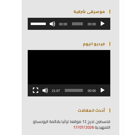
موسيقى شرقية
مشغل
استخدم
الصوت
00:00
00:00
مفاتيح
الأسهم
أعلى/
فيديو اليوم
أسفل
لزيادة
مشغل
أو
الفيديو
خفض
مستوى
الصوت.
21:07
00:00
أحدث المقالات
فلسطين تدرج 12 موقعا تراثيا بقائمة اليونسكو
التمهيدية
17/07/2026