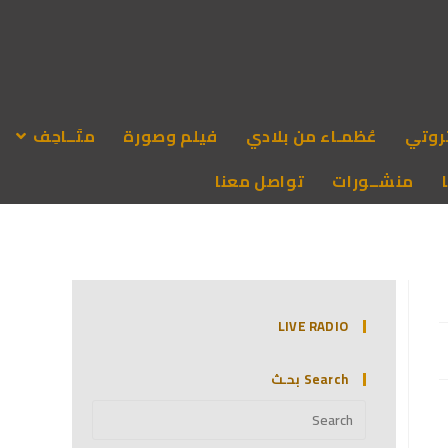
روتي
عُظمـاء من بلادي
فيلم وصورة
متَــاحِف
منشــورات
تواصل معنا
LIVE RADIO
Search بحـث