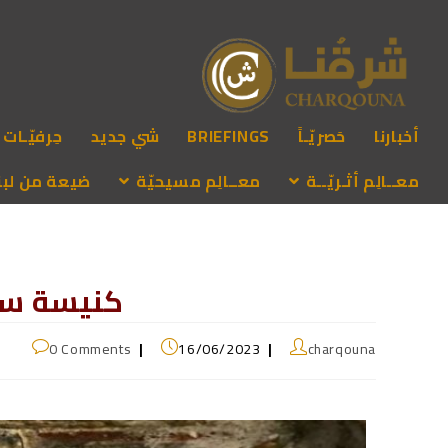
أخبارنا
حَصريّـاً
BRIEFINGS
شي جديد
حِرفيّـات
معــالِم أثـريّــة
معــالِم مسيحيّة
ضيعة من لبنـ
كنيسة سي
0 Comments
16/06/2023
charqouna