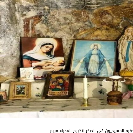
ره المسيحيون في الصخر لتكريم العذراء مريم.