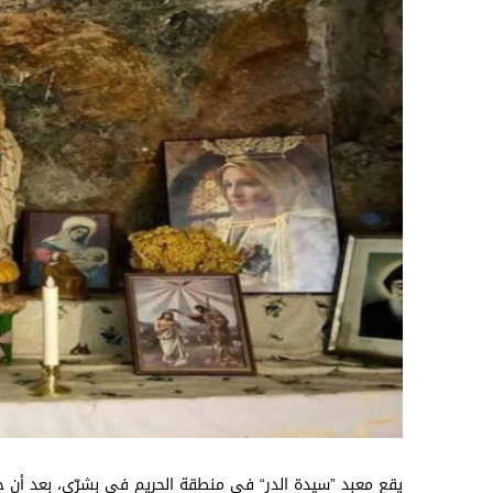
يقع معبد ”سيدة الدر“ في منطقة الحريم في بشرّي، بعد أن حف