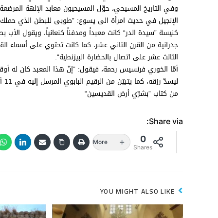
وفي التاريخ المسيحي، حوّل المسيحيون معابد الإلهة المرضعة 
الإنجيل في حديث امرأة الى يسوع: ”طوبى للبطن الذي حملك“
كنيسة ”سيدة الدر“ كانت معبداً ومدفناً كنعانياً، ويقول الأب
جدرانية من القرن الثاني عشر، كما كانت تحتوي على أسماء القدي
الثالث عشر على اتصال بالحضارة البيزنطية“.
أمّا الخوري فرنسيس رحمة، فيقول: ”إنّ هذا المعبد كان له 
ليسدّ رزقه، كما يتبيّن من الرقيم البابوي المرسل إليه في 11 أيّار 1474“.
من كتاب ”بشرّي أرض القديسين“
Share via:
0
More
Shares
YOU MIGHT ALSO LIKE