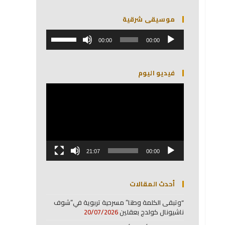
موسيقى شرقية
مشغل
استخدم
الصوت
00:00
00:00
مفاتيح
الأسهم
أعلى/
فيديو اليوم
أسفل
لزيادة
مشغل
أو
الفيديو
خفض
مستوى
الصوت.
21:07
00:00
أحدث المقالات
“وتبقى الكلمة وطنا” مسرحية تربوية في”شوف
ناشيونال كولدج بعقلين
20/07/2026