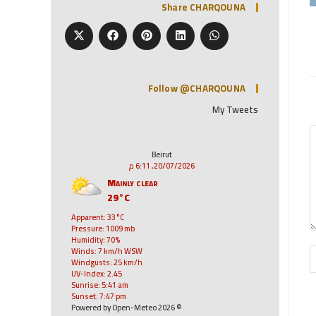
Share CHARQOUNA
Follow @CHARQOUNA
My Tweets
Beirut
20/07/2026, 6:11 م
Mainly clear
29°C
Apparent: 33°C
Pressure: 1009 mb
Humidity: 70%
Winds: 7 km/h WSW
Windgusts: 25 km/h
UV-Index: 2.45
Sunrise: 5:41 am
Sunset: 7:47 pm
© 2026 Powered by Open-Meteo