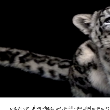
وعلى مبنى إمباير ستيت الشهير في نيويورك، بعد أن أصيب بفيروس