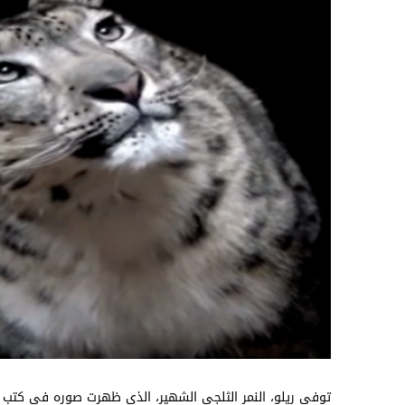
توفي ريلو، النمر الثلجي الشهير، الذي ظهرت صوره في كتب 