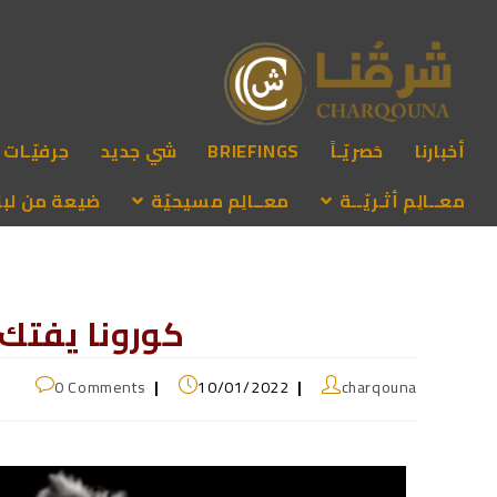
أخبارنا
حَصريّـاً
BRIEFINGS
شي جديد
حِرفيّـات
معــالِم أثـريّــة
معــالِم مسيحيّة
ضيعة من لبنـ
كورونا يفتك ب
0 Comments
10/01/2022
charqouna