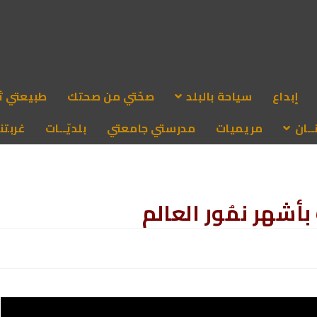
إبداع
سياحة بالبلد
صحّتي من صحتك
طبيعتي ث
ـان
مريميات
مدرستي جامعتي
بلديّــات
غربتنا
أشهر نمُور العالم