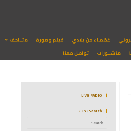
روتي
عُظمـاء من بلادي
فيلم وصورة
متَــاحِف
منشــورات
تواصل معنا
LIVE RADIO
Search بحـث