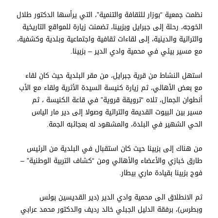
نظمت جمعية “بوزار للثقافة والتنمية”، التي يرأسها الدكتور طلال
الخوجه، رحلة إلى جبرايل وبزبينا، تضمنت زيارة للمواقع التاريخية
والتراثية والدينية، إلى لقاءات ثقافية واجتماعية وبلدية وكشفية،
مع مسير بيئي في محمية وادي الدير – بزبينا.
استهل النشاط من قرية جبرايل، من مقر البلدية حيث كان لقاء
مع بعض الأهالي، ثم زيارة كنيسة السيدة الأثرية ولقاء مع الأب
أنطوان الجمال، تلاه “ترويقة قروية” في قاعة الكنيسة ، ثم
مسير بين البيوت القديمة والتراثية وصولا إلى دير مار الياس
الحي الشهير في البلدة، والمشهود له بعجائبه الجمة.
من هناك إلى بزبينا حيث كان استقبال في البلدية من الرئيس
طارق خبازي والأعضاء والأهالي ومن “كشاف التربية الوطنية” –
فوج بزبينا بقيادة ماري بيطار.
ثم الانطلاق الى محمية وادي الدير (دير القديسين بولس
وبطرس)، برفقة الدليل الجبلي خالد رديف والدكتور محمد عرابي