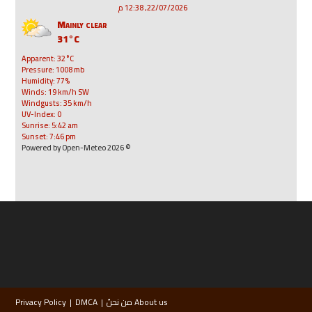
22/07/2026, 12:38 م
Mainly clear
31°C
Apparent: 32°C
Pressure: 1008 mb
Humidity: 77%
Winds: 19 km/h SW
Windgusts: 35 km/h
UV-Index: 0
Sunrise: 5:42 am
Sunset: 7:46 pm
© 2026 Powered by Open-Meteo
About us من نحنُ
DMCA
Privacy Policy