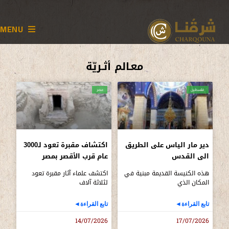
MENU
معـالم أثـريّة
فلسطين
مصر
دير مار الياس على الطريق
اكتشاف مقبرة تعود لـ3000
الى القدس
عام قرب الأقصر بمصر
هذه الكنيسة القديمة مبنية في
اكتشف علماء آثار مقبرة تعود
المكان الذي
لثلاثة آلاف
تابع القراءة◄
تابع القراءة◄
14/07/2026
17/07/2026