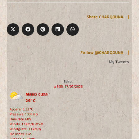
Share CHARQOUNA
Follow @CHARQOUNA
My Tweets
Beirut
17/07/2026, 6:33 م
Mainly clear
29°C
Apparent: 33°C
Pressure: 1004 mb
Humidity: 68%
Winds: 12 km/h WSW
Windgusts: 33 km/h
UV-Index: 2.45
Sunrise: 5:39 am