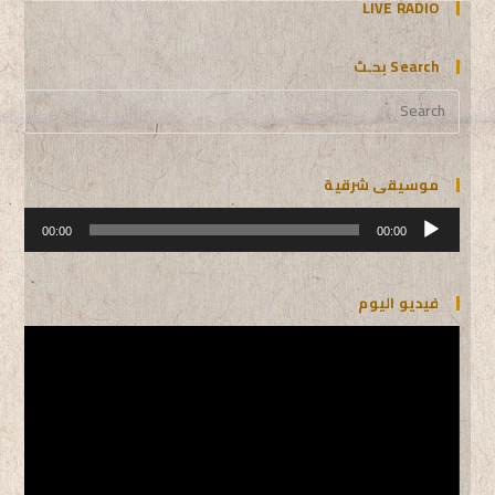
LIVE RADIO
Search بحـث
موسيقى شرقية
مشغل
الصوت
00:00
00:00
فيديو اليوم
مشغل
الفيديو