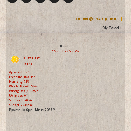
Follow @CHARQOUNA
My Tweets
Beirut
18/07/2026, 5:26 ص
Clear sky
27°C
Apparent: 32°C
Pressure: 1005 mb
Humidity: 75%
Winds: 8 km/h SSW
Windgusts: 35 km/h
UV-Index: 0
Sunrise: 5:40 am
Sunset: 7:48 pm
© 2026 Powered by Open-Meteo