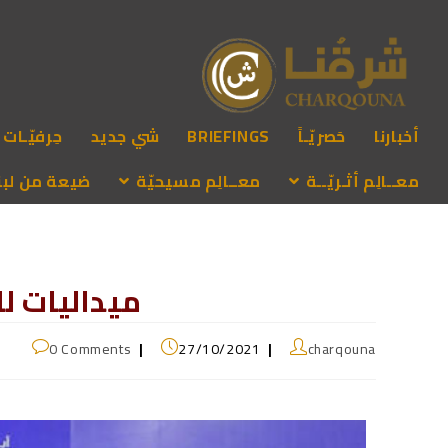
أخبارنا
حَصريّـاً
BRIEFINGS
شي جديد
حِرفيّـات
معــالِم أثـريّــة
معــالِم مسيحيّة
ضيعة من لبنـ
ميداليات لل
0 Comments
27/10/2021
charqouna