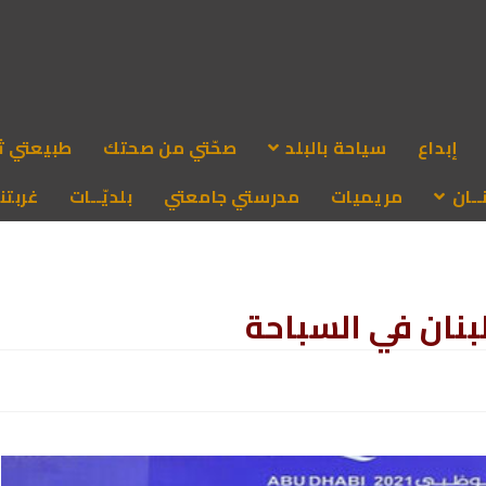
إبداع
سياحة بالبلد
صحّتي من صحتك
طبيعتي ث
ـان
مريميات
مدرستي جامعتي
بلديّــات
غربتنا
بنان في السباحة