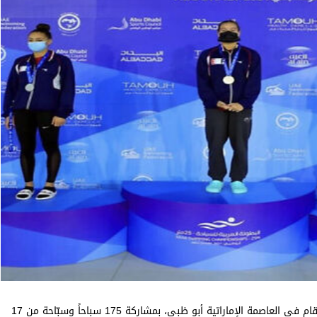
إفتتحت البطولة العربية الأولى للسباحة لحوض 25 متراً، التي تقام في العاصمة الإماراتية أبو ظبي، بمشاركة 175 سباحاً وسبّاحة من 17