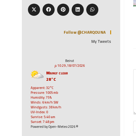
Follow @CHARQOUNA
My Tweets
Beirut
18/07/2026, 10:29 م
Mainly clear
28°C
Apparent: 32°C
Pressure: 1005 mb
Humidity: 75%
Winds: 6 km/h SW
Windgusts: 38 km/h
UV-Index: 0
Sunrise: 5:40 am
Sunset: 7:48 pm
© 2026 Powered by Open-Meteo