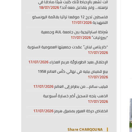
انت تشعر بالإحباط لأنك كتبت شيئا صادقا في
نزاهته… ولم يتفاعل معه أحد؟
18/07/2026
فلسطين تدرج 12 موقعا تراثيا بقائمة اليونسكو
التمهيدية
17/07/2026
شراكة استراتيجية بين جامعة AUL وجمعية
“بيروتيات”
17/07/2026
“كاريتاس لبنان” عقدت جمعيتها العمومية السنوية
17/07/2026
الإحتفال بعيد الطوباويَّة مريم العذراء
17/07/2026
بيع قميص بيليه في نهائي كأس العالم 1958
17/07/2026
فيليب سالم… من بطرام إلى العالم
17/07/2026
الذهب يتجه لتسجيل أكبر خسارة أسبوعية
17/07/2026
انخفاض حركة العبور بمضيق هرمز
17/07/2026
Share CHARQOUNA