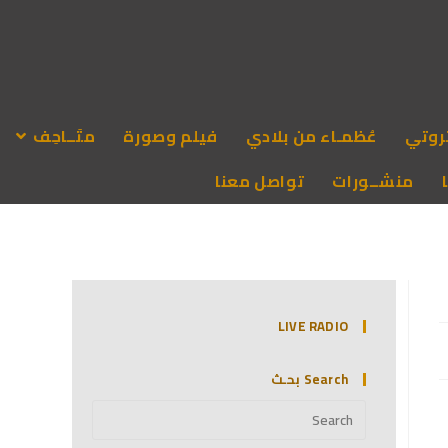
روتي
عُظمـاء من بلادي
فيلم وصورة
متَــاحِف
منشــورات
تواصل معنا
LIVE RADIO
Search بحـث