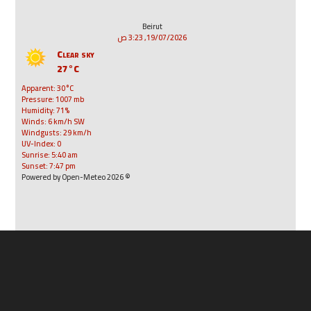
Beirut
19/07/2026, 3:23 ص
Clear sky
27°C
Apparent: 30°C
Pressure: 1007 mb
Humidity: 71%
Winds: 6 km/h SW
Windgusts: 29 km/h
UV-Index: 0
Sunrise: 5:40 am
Sunset: 7:47 pm
© 2026 Powered by Open-Meteo