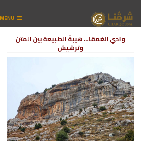
MENU
وادي الغمقا… هيبةُ الطبيعة بين المتن
وترشيش