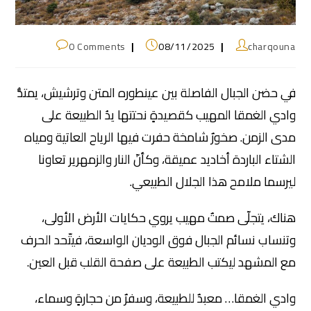
0 Comments
08/11/2025
charqouna
في حضن الجبال الفاصلة بين عينطوره المتن وترشيش، يمتدُّ
وادي الغمقا المهيب كقصيدةٍ نحتتها يدُ الطبيعة على
مدى الزمن. صخورٌ شامخة حفرت فيها الرياح العاتية ومياه
الشتاء الباردة أخاديد عميقة، وكأنّ النار والزمهرير تعاونا
ليرسما ملامح هذا الجلال الطبيعي.
هناك، يتجلّى صمتٌ مهيب يروي حكايات الأرض الأولى،
وتنساب نسائم الجبال فوق الوديان الواسعة، فيتّحد الحرف
مع المشهد ليكتب الطبيعة على صفحة القلب قبل العين.
وادي الغمقا… معبدٌ للطبيعة، وسفرٌ من حجارةٍ وسماء،