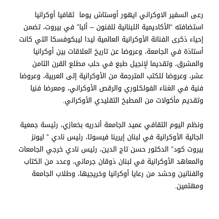
رعى السفير الاوكراني ايهور أوستاش يوما ثقافيا أوكرانيا
استضافته “الأكاديمية اللبنانية للفنون – ألبا” في بيروت، تضمن
إحياء ذكرى الفنانة الأوكرانية العالمية ليدا ليبكوفسكا التي كانت
أستاذة في الجامعة، وعروضا عن تاريخ العلاقات بين أوكرانيا
والمشرق، وتقديما لإنجيل طبع في حلب مطلع القرن الثامن
عشر، وعروضا للكتب المترجمة من الأوكرانية إلى العربية، وعروضا
فنية في الغناء الفولكلوري والرقص الأوكراني، ومعرضا فنيا
وتقديم مأكولات من المطبخ التقليدي الأوكراني.
ونظم اليوم الثقافي عميد الجامعة أندريه بخعازي، رئيسة جمعية
الجالية الأوكرانية في لبنان إيرينا فيسوتا، رئيس نادي ” ليونز
بيروت كود” الدكتور حسن تاج الدين، رئيس نادي خرجي الجامعات
والمعاهد الأوكرانية في لبنان ذوقان جرماني، وعدد من الكتاب
والفنانين وحشد من رعايا أوكرانيا وخريجيها، وطلاب الجامعة
ومهتمين.