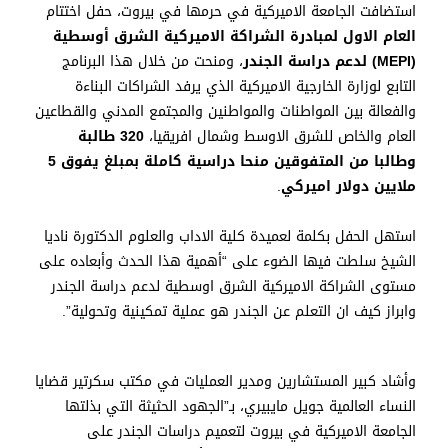
استضافت الجامعة الاميركية في حرمها في بيروت، حفل اختتام
العام الاول لمبادرة الشراكة الاميركية الشرق أوسطية
(MEPI)
لدعم دراسة الجندر
، ومنحت من خلال هذا البرنامج
التابع لوزارة الخارجية الاميركية الذي يرفد الشراكات البناءة
والفعالة بين المواطنات والمواطنين والمجتمع المدني والقطاعين
العام والخاص للشرق الاوسط وشمال افريقيا،
320 طالبة
وطالبا من المتفوقين منحا دراسية كاملة بمبلغ يفوق 5
ملايين دولار اميركي
.
استهل الحفل بكلمة لعميدة كلية الاداب والعلوم الدكتورة ناديا
الشيخ سلطت فيها الضوء على “أهمية هذا الحدث وأبعاده على
مستوى الشراكة الاميركية الشرق اوسطية لدعم دراسة الجندر
وابراز كيف ان التعلم عن الجندر هو عملية تمكينية وتحولية”.
وأشاد كبير المستشارين ومدير العمليات في مكتب سكرتير قضايا
النساء العالمية جويل مايبيري، بـ”الجهود الحثيثة التي بذلتها
الجامعة الاميركية في بيروت لتعميم دراسات الجندر على