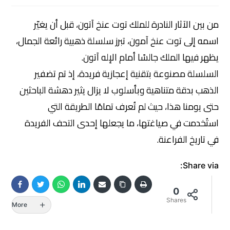
من بين الآثار النادرة للملك توت عنخ آتون، قبل أن يغيّر
اسمه إلى توت عنخ آمون، تبرز سلسلة ذهبية رائعة الجمال،
يظهر فيها الملك جالسًا أمام الإله آتون.
السلسلة مصنوعة بتقنية إعجازية فريدة، إذ تم تضفير
الذهب بدقة متناهية وبأسلوب لا يزال يثير دهشة الباحثين
حتى يومنا هذا، حيث لم تُعرف تمامًا الطريقة التي
استُخدمت في صياغتها، ما يجعلها إحدى التحف الفريدة
في تاريخ الفراعنة.
Share via:
0
Shares
More