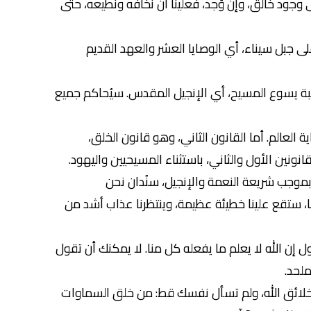
وجود خالق، وإن وُجد، فعلينا أن نخافه ونطيعه، حتى
لى جبل سيناء، أي الوصايا العشر والعهد القديم
 محبة يسوع المسيح، أي الإنجيل المقدس. سيُحاكم جميع
العالم. أما القانون الثاني، وهو قانون الخلق،
ونين الأول والثاني، باستثناء المسيحيين واليهود.
وبموجب شريعة النعمة والإنجيل، سنُدان نحن
ا، ستقع علينا خطيئة عظيمة، وينتظرنا عذاب أشد من
قول إن الله لا يعلم ما يفعله كل منا. لا يمكنك أن تقول
ملحد.
تَ خلائق الله، ولم تسأل نفسك قط: من خلق السماوات