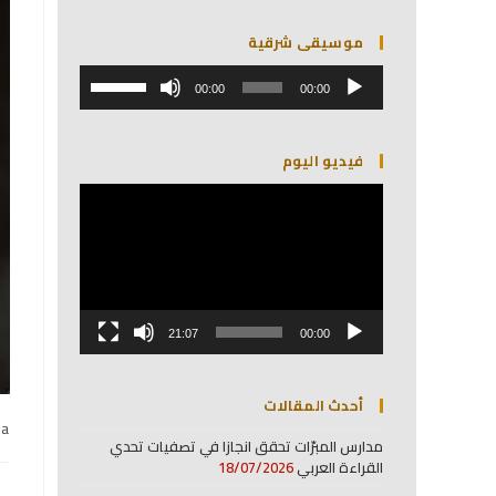
موسيقى شرقية
مشغل
استخدم
الصوت
00:00
00:00
مفاتيح
الأسهم
أعلى/
فيديو اليوم
أسفل
لزيادة
مشغل
أو
الفيديو
خفض
مستوى
الصوت.
21:07
00:00
أحدث المقالات
na
مدارس المبرّات تحقق انجازا في تصفيات تحدي
القراءة العربي
18/07/2026