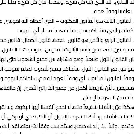
له الخالق، الله الذي رتب كل شيء. وهكذا، فإن كل شيء يدلنا على 
 يعاقبنا وفقاً لعدله.
3. القانون الثالث هو القانون المكتوب – الذي أعطاه الله لموسى ع
كمله، والذي سيُحاكم بموجبه الشعب المختار، أي اليهود.
4. القانون الرابع والأخير هو قانون النعمة، قانون الكمال، قانون
مسيحيين، المعمدين باسم الثالوث القدوس، بموجب هذا القانون.
ن القانون الأول طبيعياً، وهو مشترك بين جميع الشعوب حتى نهاية 
توافق مع القانون الأول. ستُحاكم جميع شعوب العالم بموجب القان
فقاً للقانون المكتوب، أي وفقاً للعهد القديم، سيُحاكم اليهود. 
مسيحيين، لأن شريعتنا أكمل من جميع الشرائع الأخرى. إن خالفناه
اب من لا يعرف الإنجيل.
كذا عيّن الله لنا شفيعاً مثله. لا نخدع أنفسنا أيها الإخوة، ولا ن
ك بلا خطيئة لمجرد أنك لا تعرف الإنجيل، أو لأنك صيني أو تركي أو 
 تكون وثنياً، لكن لديك ضمير، وستُحاسب وفقاً لشريعته. لقد رأي