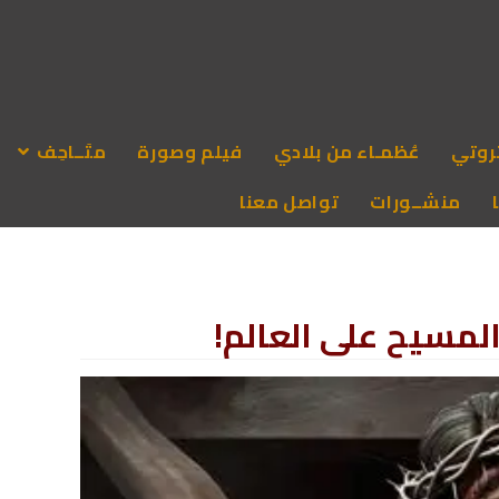
روتي
عُظمـاء من بلادي
فيلم وصورة
متَــاحِف
منشــورات
تواصل معنا
لمسيح على العالم!