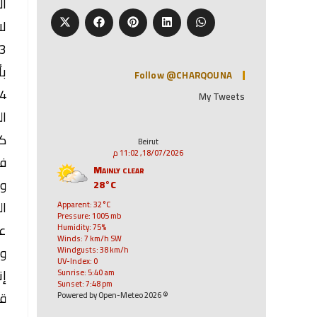
ال
لا
بأ
Follow @CHARQOUNA
My Tweets
ال
كا
Beirut
18/07/2026, 11:02 م
في
Mainly clear
وو
28°C
ال
Apparent: 32°C
Pressure: 1005 mb
عذ
Humidity: 75%
Winds: 7 km/h SW
وه
Windgusts: 38 km/h
UV-Index: 0
إن
Sunrise: 5:40 am
Sunset: 7:48 pm
قد
© 2026 Powered by Open-Meteo