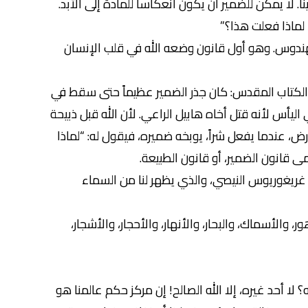
ا. لا يمكن للضمير أن يكون انعكاساً للمادة إلى الأبد.
 لماذا فعلت هذا؟”
لهندوس. وهو أول قانون وضعه الله في قلب الإنسان
ه الكتاب المقدس: كان جذر الضمير عظيماً حتى سقط في
يأس لأنه قتل أخاه هابيل الراعي. لأن الله قبل ذبيحة
رض، عندما يفعل شراً، يوبخه ضميره، فيقول له: “لماذا
ى قانون الضمير، أو قانون الطبيعة.
ديس غريغوريوس النيصي، والذي يظهر لنا من السماء
الأسماك، والبحار، والأنهار، والأحجار، والأشجار،
 أحد غيره، إلا الله الصالح! إن مركز حكم عالمنا هو