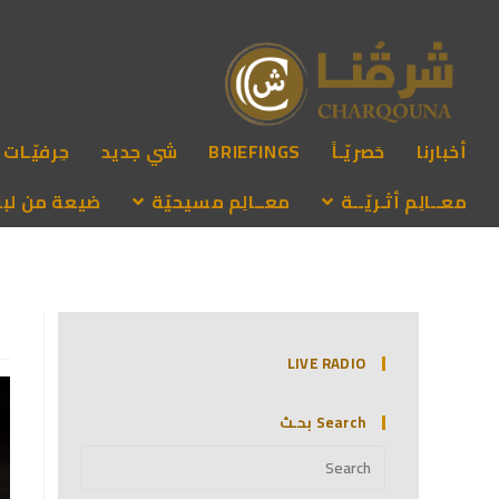
أخبارنا
حَصريّـاً
BRIEFINGS
شي جديد
حِرفيّـات
معــالِم أثـريّــة
معــالِم مسيحيّة
ضيعة من لبنـ
LIVE RADIO
Search بحـث