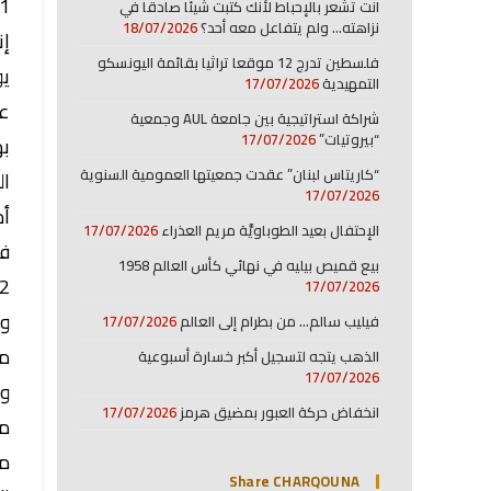
انت تشعر بالإحباط لأنك كتبت شيئا صادقا في
نزاهته… ولم يتفاعل معه أحد؟
18/07/2026
إن
فلسطين تدرج 12 موقعا تراثيا بقائمة اليونسكو
يو
التمهيدية
17/07/2026
عن
شراكة استراتيجية بين جامعة AUL وجمعية
“بيروتيات”
17/07/2026
به
“كاريتاس لبنان” عقدت جمعيتها العمومية السنوية
ال
17/07/2026
أح
الإحتفال بعيد الطوباويَّة مريم العذراء
17/07/2026
فع
بيع قميص بيليه في نهائي كأس العالم 1958
17/07/2026
وي
فيليب سالم… من بطرام إلى العالم
17/07/2026
من
الذهب يتجه لتسجيل أكبر خسارة أسبوعية
17/07/2026
وا
انخفاض حركة العبور بمضيق هرمز
17/07/2026
من
من
Share CHARQOUNA