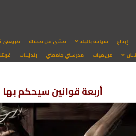
إبداع
سياحة بالبلد
صحّتي من صحتك
طبيعتي ث
ـان
مريميات
مدرستي جامعتي
بلديّــات
غربتنا
أربعة قوانين سيحكم بها ا