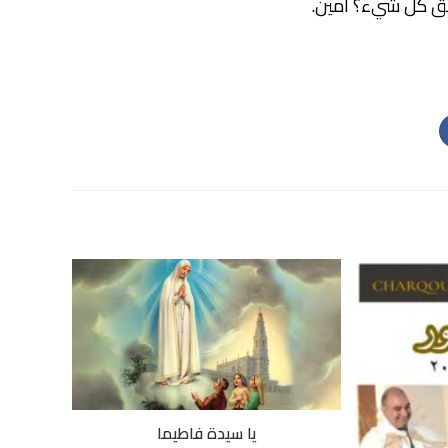
لق كل شيء؟ آمين.
يا سيدة فاطيما