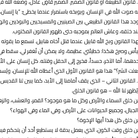
1. قانون الطبيعة أو قانون الضمير. الضمير قاضٍ عادل، وضعه الله فين
ه صوت الله في الإنسان، ويوبخه باستمرار عندما يخطئ: “يا إنسان،
جد هذا القانون الطبيعي بين الصينيين والمسيحيين والبوذيين وا
د خلقه، وعاش العالم بموجبه حتى ظهور القانون المكتوب.
ذا القانون وبخ الله قابيل عندما قتل أخاه هابيل. تسمع ما يقول
يأس وصرخ هكذا: خطيئتي عظيمة، ولا يمكن أن تُغفر لي. سقط في ال
دهما، أما الآخر، حسداً، فخرج إلى الحقل وقتله. كل إنسان على الأ
لت الشر؟” هذا هو القانون الأول الذي أعطاه الله للإنسان، ويُسم
2. القانون الثاني – الذي يقف أمامنا إلى الأبد، كما يبين لنا الق
ُظهر لنا الله – هو قانون الخلق.
 خلق السماء والأرض وكل ما هو موجود؟ القمر، والعشب، والزهور، و
لجبال، وجميع الحيوانات على الأرض، وفي الماء وفي الهواء؟
 خلق كل هذا أيها الإخوة؟
 خلق وقت الكون، الذي يعمل بدقة لا يستطيع أحد أن يتحكم فيه؟ لا