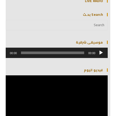
LIVE RADIO
Search بحـث
موسيقى شرقية
مشغل
الصوت
00:00
00:00
فيديو اليوم
مشغل
الفيديو