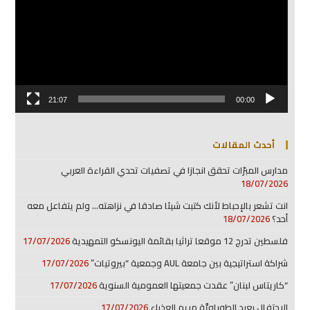
21:07
00:00
أحدث المقالات
مدارس المبرّات تحقق انجازا في تصفيات تحدي القراءة العربي
18/07/2026
انت تشعر بالإحباط لأنك كتبت شيئا صادقا في نزاهته… ولم يتفاعل معه
أحد؟
18/07/2026
فلسطين تدرج 12 موقعا تراثيا بقائمة اليونسكو التمهيدية
17/07/2026
شراكة استراتيجية بين جامعة AUL وجمعية “بيروتيات”
17/07/2026
“كاريتاس لبنان” عقدت جمعيتها العمومية السنوية
17/07/2026
الإحتفال بعيد الطوباويَّة مريم العذراء
17/07/2026