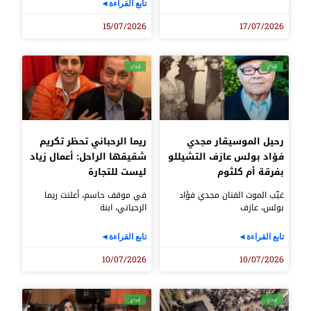
تابع القراءة◄
15/07/2026
17/07/2026
إبداع
إبداع
رحيل الموسيقار مجدي
ريما الرحباني تحظر تكريم
فؤاد بولس عازف التشيللو
شقيقها الراحل: أعمال زياد
بفرقة أم كلثوم
ليست للتجارة
غيّب الموت الفنان مجدي فؤاد
في موقف حاسم، أعلنت ريما
بولس، عازف
الرحباني، ابنة
تابع القراءة◄
تابع القراءة◄
10/07/2026
10/07/2026
إبداع
إبداع