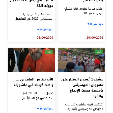
باعوك الكلام”
السينمائي يعلن لجنة تحكيم
دورته الـ83
أعادت جوليا بطرس نشر مقطع
فيديو لأغنيتها
كشف مهرجان فينيسيا
السينمائي 2026 عن التشكيل
تابع القراءة◄
تابع القراءة◄
23/06/2026
29/06/2026
إبداع
إبداع
عشقوت تُسدل الستار على
الأب بطرس العاقوري …
مهرجان الموسيقى
راهبُ كربلاء في عاشوراء
بأمسية جمعت الإبداع
تداول عبر مواقع التواصل
والفرح
الاجتماعي موقف لرئيس
اختتمت قرية عشقوت فعاليات
مهرجان الموسيقى بأمسية
تابع القراءة◄