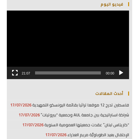
فيديو اليوم
مشغل
الفيديو
21:07
00:00
أحدث المقالات
فلسطين تدرج 12 موقعا تراثيا بقائمة اليونسكو التمهيدية
17/07/2026
شراكة استراتيجية بين جامعة AUL وجمعية “بيروتيات”
17/07/2026
“كاريتاس لبنان” عقدت جمعيتها العمومية السنوية
17/07/2026
الإحتفال بعيد الطوباويَّة مريم العذراء
17/07/2026