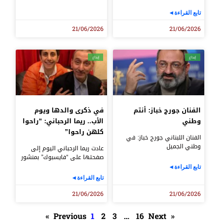
تابع القراءة◄
21/06/2026
21/06/2026
إبداع
إبداع
الفنان جورج خباز: أنتم
في ذكرى والدها ويوم
وطني
الأب.. ريما الرحباني: “راحوا
كلهن راحوا”
الفنان اللبناني جورج خباز: في
وطني الجميل
عادت ريما الرحباني اليوم إلى
صفحتها على “فايسبوك” بمنشور
تابع القراءة◄
تابع القراءة◄
21/06/2026
21/06/2026
1
2
3
…
16
Next »
« Previous