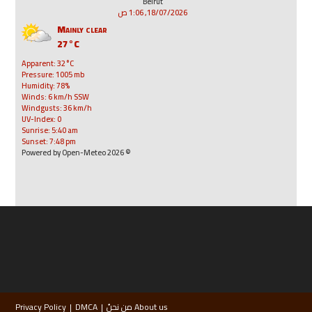
Beirut
18/07/2026, 1:06 ص
Mainly clear
27°C
Apparent: 32°C
Pressure: 1005 mb
Humidity: 78%
Winds: 6 km/h SSW
Windgusts: 36 km/h
UV-Index: 0
Sunrise: 5:40 am
Sunset: 7:48 pm
© 2026 Powered by Open-Meteo
About us من نحنُ
DMCA
Privacy Policy