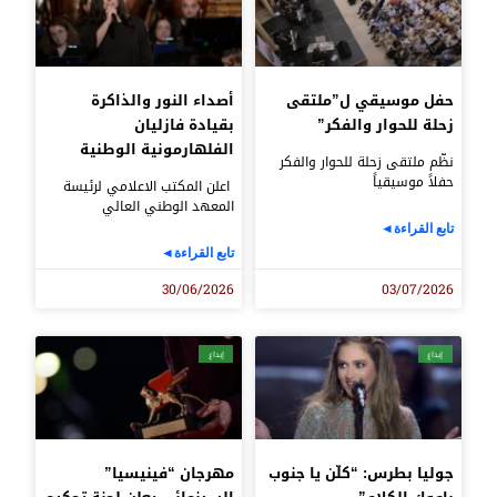
حفل موسيقي ل”ملتقى
أصداء النور والذاكرة
زحلة للحوار والفكر”
بقيادة فازليان
الفلهارمونية الوطنية
نظّم ملتقى زحلة للحوار والفكر
حفلاً موسيقياً
اعلن المكتب الاعلامي لرئيسة
المعهد الوطني العالي
تابع القراءة◄
تابع القراءة◄
30/06/2026
03/07/2026
إبداع
إبداع
جوليا بطرس: “كلّن يا جنوب
مهرجان “فينيسيا”