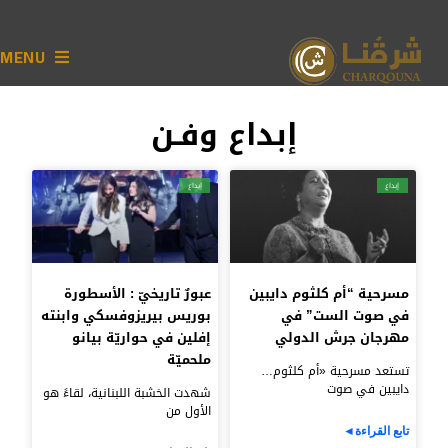
MENU
إبداع وفـن
إبداع
إبداع
مسرحية “أم كلثوم دايبين
عبورٌ تاريخيّ : الأسطورة
في صوت الست” في
بوريس بيريزوفسكي وابنته
مهرجان جرش الدولي
إفلين في حواريّة بيانو
ملحميّة
تستعد مسرحية «أم كلثوم…
دايبين في صوت
شهدت الخشبة اللبنانية، لقاءً هو
الأول من
تابع القراءة◄