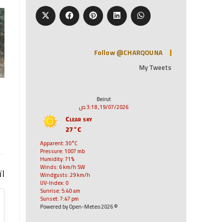
Follow @CHARQOUNA
My Tweets
Beirut
19/07/2026, 3:18 ص
Clear sky
27°C
Apparent: 30°C
Pressure: 1007 mb
Humidity: 71%
Winds: 6 km/h SW
ات
Windgusts: 29 km/h
UV-Index: 0
Sunrise: 5:40 am
Sunset: 7:47 pm
© 2026 Powered by Open-Meteo