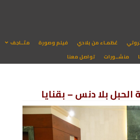
روتي
عُظمـاء من بلادي
فيلم وصورة
متَــاحِف
منشــورات
تواصل معنا
 الحبل بلا دنس – بقنايا