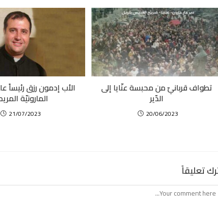
تطواف قربانيّ من محبسة عنّايا إلى
الأب إدمون رزق رئيساً عاما
الدّير
المارونيّة المريم
21/07/2023
20/06/2023
رك تعليقاً