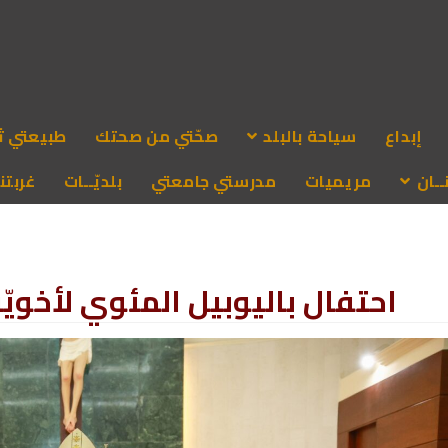
إبداع
سياحة بالبلد
صحّتي من صحتك
طبيعتي ث
ـان
مريميات
مدرستي جامعتي
بلديّــات
غربتنا
احتفال باليوبيل المئوي لأخويّة