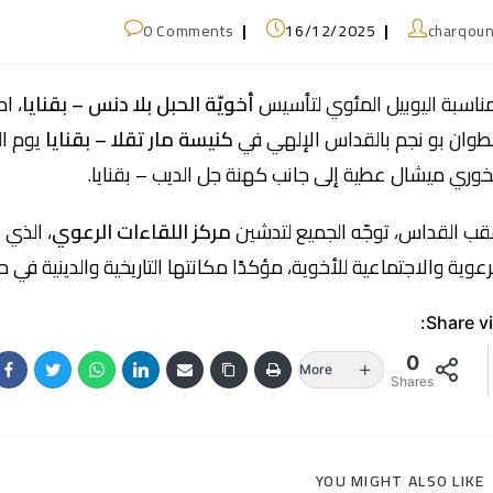
0 Comments
16/12/2025
charqou
ناسبة اليوبيل المئوي لتأسيس
أخويّة الحبل بلا دنس – بقنايا
، ا
طوان بو نجم بالقداس الإلهي في
كنيسة مار تقلا – بقنايا
خوري ميشال عطية إلى جانب كهنة جل الديب – بقنايا.
ب القداس، توجّه الجميع لتدشين
مركز اللقاءات الرعوي
، الذي 
رعوية والاجتماعية للأخوية، مؤكدًا مكانتها التاريخية والدينية في حي
Share vi
0
More
Shares
YOU MIGHT ALSO LIKE