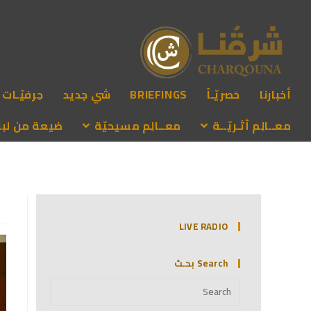
أخبارنا
حَصريّـاً
BRIEFINGS
شي جديد
حِرفيّـات
معــالِم أثـريّــة
معــالِم مسيحيّة
ضيعة من لبنـ
LIVE RADIO
Search بحـث