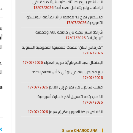
انت تشعر بالإحباط لأنك كتبت شيئا صادقا في
نزاهته… ولم يتفاعل معه أحد؟
18/07/2026
na
فلسطين تدرج 12 موقعا تراثيا بقائمة اليونسكو
التمهيدية
17/07/2026
بم
شراكة استراتيجية بين جامعة AUL وجمعية
أن
“بيروتيات”
17/07/2026
ال
“كاريتاس لبنان” عقدت جمعيتها العمومية السنوية
17/07/2026
عق
الإحتفال بعيد الطوباويَّة مريم العذراء
17/07/2026
ال
بيع قميص بيليه في نهائي كأس العالم 1958
17/07/2026
فيليب سالم… من بطرام إلى العالم
17/07/2026
a:
الذهب يتجه لتسجيل أكبر خسارة أسبوعية
17/07/2026
انخفاض حركة العبور بمضيق هرمز
17/07/2026
Share CHARQOUNA