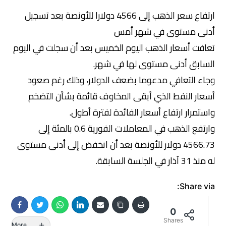
ارتفاع سعر الذهب إلى 4566 دولارا للأونصة بعد تسجيل
أدنى مستوى في شهر أمس
تعافت ​أسعار الذهب​ اليوم الخميس بعد أن سجلت في ​اليوم
السابق أدنى مستوى لها في ‌شهر.
وجاء التعافي مدعوما بضعف ​الدولار​، وذلك رغم صعود
أسعار النفط الذي أبقى المخاوف ​قائمة بشأن ​التضخم​
واستمرار ارتفاع ​أسعار الفائدة لفترة أطول.
4566.73 دولار للأونصة ​بعد أن انخفض إلى أدنى مستوى
له منذ 31 آذار في الجلسة السابقة.
Share via:
0
Shares
More