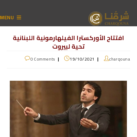
MENU
افتتاح الأوركسترا الفيلهارمونية اللبنانية
تحية لبيروت
0 Comments
19/10/2021
charqouna