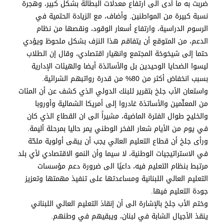
ضربت به ما أدى الى ارتفاع معدلات البطالة بشكل كبير، وهجرة
نسبة كبيرة من المواطنين. وأضاف، مع الزيادة الحتمية في
الرسوم الدراسية، وارتفاع أسعار الوقود، ونقصها من نظام
الدعم، من المتوقع أن يتفاقم هذا النزف بشكل ملحوظ ويؤدي
حتما إلى شيخوخة المجتمع وانهيار اقتصادي، وقال إن الطلاب
ليسوا الضحايا الوحيدين بل والأساتذة أيضا والهيئات الإدارية
بسبب انخفاض أكثر من 80% من قدرة رواتبهم الشرائية.
واستعان الأب جلخ بتقرير للبنك الدولي الذي كشف عن أن المئات
من المعلّمين والأساتذة غادروا إلى أمريكا الشمالية وأوروبا
والخليج طوال الفترة الماضية، مشيراً الى ان القطاع الذي كان
في يوم من الأيام شعار الفخر الوطني يمر حاليا بمرحلة أليمة.
ورأى جلخ أن قطاع التعليم العالي يجب أن يبقى أولوية ملحّة
في الاستراتيجيات الوطنية، لا سيما وأن النمو الاقتصادي لأي بلد
مرتبط بنظام التعليم فيه، داعيًا الى ضرورة دعم مؤسسات
التعليم العالي اللبنانية ومساعدتها على تنفيذ مهمتها وتعزيز
جودة التعليم فيها.
وختم الأب جلخ بالإشارة الى أن إنقاذ التعليم العالي اللبناني
ينقذ الأجيال الشابة في لبنان، ويبقيهم في وطنهم.