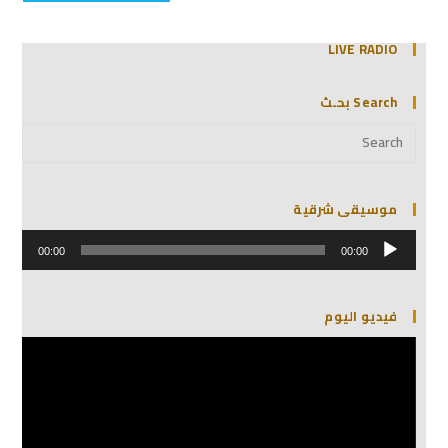
LIVE RADIO
Search بحـث
موسيقى شرقية
مشغل
الصوت
00:00
00:00
فيديو اليوم
مشغل
الفيديو