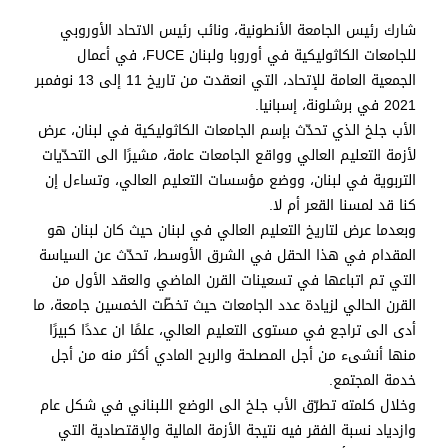
شارك رئيس الجامعة الأنطونية، ونائب رئيس الاتحاد الأوروبي
للجامعات الكاثوليكية في أوروبا ولبنان FUCE، في أعمال
الجمعية العامة للإتحاد، التي انعقدت من تاريخ 11 إلى 13 نوفمبر
2021 في برشلونة، إسبانيا.
الأب جلخ الذي تحدّث بإسم الجامعات الكاثوليكية في لبنان، عرض
لأزمة التعليم العالي وواقع الجامعات عامة، مشيرًا الى التحدّيات
التربوية في لبنان، ووضع مؤسسات التعليم العالي، وتساءل إن
كنا قد لمسنا القعر أم لا.
وبعدما عرض لتاريخ التعليم العالي في لبنان حيث كان لبنان هو
المقدام في هذا الحقل في الشرق الأوسط، تحدّث عن السياسة
التي تم اتباعها في تسعينات القرن الماضي والعقد الأول من
القرن الحالي لزيادة عدد الجامعات حيث تخطّت الخمسين جامعة، ما
أدى الى تراجع في مستوى التعليم العالي، علمًا ان عددًا كبيرًا
منها أنشىء من أجل المصلحة والربح المادي أكثر منه من أجل
خدمة المجتمع.
وخلال كلمته تطرّق الأب جلخ الى الوضع اللبناني في شكل عام
وازدياد نسبة الفقر فيه نتيجة الأزمة المالية والإقتصادية التي