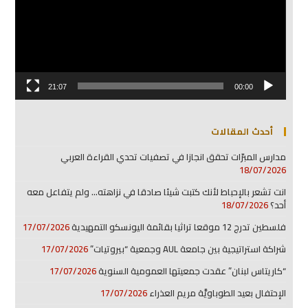
21:07
00:00
أحدث المقالات
مدارس المبرّات تحقق انجازا في تصفيات تحدي القراءة العربي
18/07/2026
انت تشعر بالإحباط لأنك كتبت شيئا صادقا في نزاهته… ولم يتفاعل معه
أحد؟
18/07/2026
فلسطين تدرج 12 موقعا تراثيا بقائمة اليونسكو التمهيدية
17/07/2026
شراكة استراتيجية بين جامعة AUL وجمعية “بيروتيات”
17/07/2026
“كاريتاس لبنان” عقدت جمعيتها العمومية السنوية
17/07/2026
الإحتفال بعيد الطوباويَّة مريم العذراء
17/07/2026