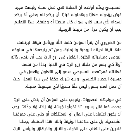
المسيحيّ يعلّم أولاده أن الصلاة هي فعل محبة وليست مجرد
فرض يؤدونه صغارًا ويهملونه كبارًا. أن يركع لله يعني ألا يركع
لسواه لأي سبب كان، سواء كان منصبًا أو وظيفة. هذا التعليم
يجب أن يكون جزءًا من تربيتنا الروحية.
من الضروري أن يقرأ المؤمن كلمة الله ويتأمل فيها، ليرتشف
منها قيمًا لحياته الروحية والزمنية، ومن ثم يترجمها في سلوكه
اليومي ومبادراته الخيّرة. الفاعل في زرع الربّ يجب أن ينمي ذاته
أولاً كي ينمو من خلاله زرع الربّ في الدنيا، بدءًا من نفسه
فعائلته فمجتمعه. المسيحي مدعو إلى التعاون والعمل في
مسيرة الحصاد الكنسي، وهو شريك حكمًا في هذا العمل، حيث
أن حمل اسم يسوع ليس حقًّا حصريًا لأي مجموعة معينة.
في مواجهة الصعوبات، يتوجب على المؤمن أن يتكل على الربّ
وحده، كما قال يسوع: “لا تَحْمِلُوا كِيسًا، وَلا زَادًا، وَلا حِذَاءً”. يجب
ألا يكون اعتمادنا على المال أو الممتلكات أو حتى على معرفتنا
الشخصية، بل على علاقتنا الوثيقة بالله. هذا الاعتماد يجعلنا
قادرين على التغلب على الخوف والقلق والإرهاق واليأس. الربّ