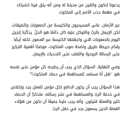
يدعونا لنكون واثقين من محبتنا له ومن أنه يثق فينا كشركاء
في مهمة جذب الأمم إلى الملكوت.
عبر الأزمان، عانى المسيحيون والكنيسة من الصعوبات والضيقات،
لكن الإيمان بالربّ والتوكل عليه كان دائمًا هو الحلّ. يذكّرنا إنجيل
اليوم بالصعوبات التي واجهتها الكنيسة عبر العصور، لكنه أيضًا
يقدّم خريطة طريق واضحة صوب الملكوت، موضحًا أهمية التركيز
على الرسالة الروحية والتغلب على التحديات بالإيمان.
وفي النهاية، السؤال الذي يجب أن يطرحه كل مؤمن على نفسه
هو: “هل أنا مستعد للمساهمة في حصاد الملكوت؟”
هذا السؤال يجب أن يكون الدافع لكل مؤمن للعمل بجد وإخلاص
في خدمة الربّ والمساهمة في نشر رسالته، متذكرًا أن الحصاد
كثير والفعلة قليلون، وأنه يجب علينا جميعًا أن نكون من هؤلاء
الفعلة الذين يسعون بجد في حقل الربّ.