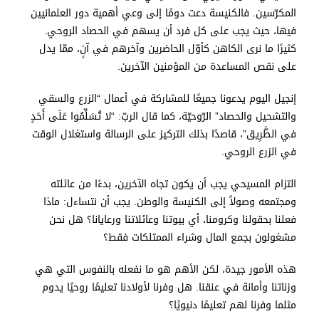
المكرّسين. فالكنيسة دعت دومًا إلى وعي أهمية دور العلمانيين
فيها، حيث يجب على كل فرد أن يسهم في الحصاد الروحي.
كثيرًا ما نرى الكاهن كأوّل الحاضرين وآخرهم في آنٍ، ممّا يدل
على نقص المساعدة من المؤمنين الآخرين.
إنجيل اليوم يدعونا جميعًا للمشاركة في أعمال “الزرع والسقي
والتشحيل والحصاد” الرّوحيّة، كما قال الربّ: “لا تُسَلِّمُوا عَلَى أَحَدٍ
في الطَّرِيق”، قاصدًا بذلك التركيز على الرسالة واستغلال الوقت
في الزرع الروحي.
التزام المسيحي يجب أن يكون تجاه الآخرين، بدءًا من عائلته
ومجتمعه وصولاً إلى الكنيسة والوطن. يجب أن نتساءل: ماذا
فعلنا بحقولنا وكرومنا، أي بيوتنا وعائلاتنا ورعايانا؟ هل نحن
مشغولون بجمع المال وشراء الممتلكات فقط؟
هذه الأمور جيدة، لكن الأهم هو ما نفعله بالنفوس التي هي
وزناتنا وأمانة في عنقنا. هل وفرنا لأولادنا تعليمًا روحيًا يدوم
مثلما وفرنا لهم تعليمًا دنيويًا؟