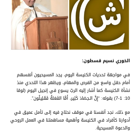
الخوري نسيم قسطون:
في مواجهة تحديات الكنيسة اليوم، يجد المسيحيون أنفسهم
أمام حقل واسع من الفرص والمهام، ويظهر هذا التحدي منذ
نشأة الكنيسة كما أشار إليه الربّ يسوع في إنجيل اليوم (لوقا
10: 1-7) بقوله: “إِنَّ الـحِصَادَ كَثِير، أَمَّا الفَعَلةُ فَقَلِيلُون”.
مع ذلك، نجد أنفسنا في موقف نحتاج فيه إلى تأمل عميق في
أدوارنا كأفراد في الكنيسة وأهمية مساهمتنا في العمل الروحي
والدعوة المسيحية.