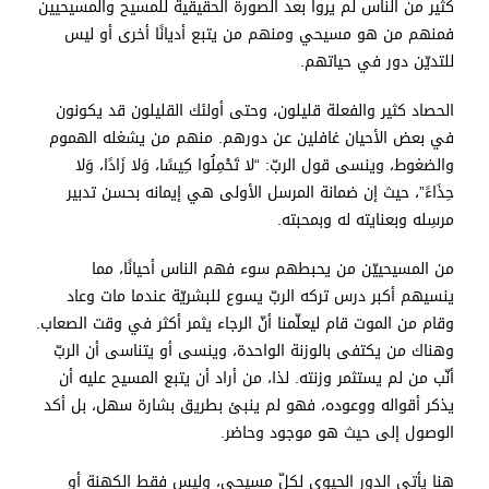
كثير من الناس لم يروا بعد الصورة الحقيقية للمسيح والمسيحيين
فمنهم من هو مسيحي ومنهم من يتبع أديانًا أخرى أو ليس
للتديّن دور في حياتهم.
الحصاد كثير والفعلة قليلون، وحتى أولئك القليلون قد يكونون
في بعض الأحيان غافلين عن دورهم. منهم من يشغله الهموم
والضغوط، وينسى قول الربّ: “لا تَحْمِلُوا كِيسًا، وَلا زَادًا، وَلا
حِذَاءً”، حيث إن ضمانة المرسل الأولى هي إيمانه بحسن تدبير
مرسِله وبعنايته له وبمحبته.
من المسيحييّن من يحبطهم سوء فهم الناس أحيانًا، مما
ينسيهم أكبر درس تركه الربّ يسوع للبشريّة عندما مات وعاد
وقام من الموت قام ليعلّمنا أنّ الرجاء يثمر أكثر في وقت الصعاب.
وهناك من يكتفى بالوزنة الواحدة، وينسى أو يتناسى أن الربّ
أنّب من لم يستثمر وزنته. لذا، من أراد أن يتبع المسيح عليه أن
يذكر أقواله ووعوده، فهو لم ينبئ بطريق بشارة سهل، بل أكد
الوصول إلى حيث هو موجود وحاضر.
هنا يأتي الدور الحيوي لكلّ مسيحي، وليس فقط الكهنة أو