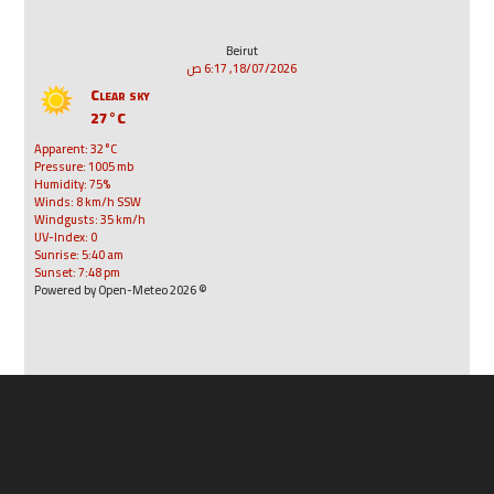
Beirut
18/07/2026, 6:17 ص
Clear sky
27°C
Apparent: 32°C
Pressure: 1005 mb
Humidity: 75%
Winds: 8 km/h SSW
Windgusts: 35 km/h
UV-Index: 0
Sunrise: 5:40 am
Sunset: 7:48 pm
© 2026 Powered by Open-Meteo