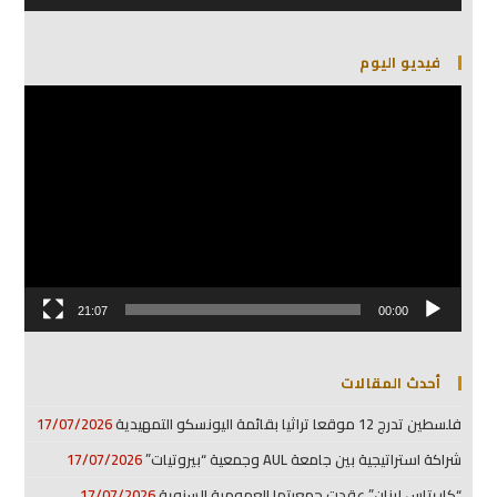
فيديو اليوم
مشغل
الفيديو
21:07
00:00
أحدث المقالات
فلسطين تدرج 12 موقعا تراثيا بقائمة اليونسكو التمهيدية
17/07/2026
شراكة استراتيجية بين جامعة AUL وجمعية “بيروتيات”
17/07/2026
“كاريتاس لبنان” عقدت جمعيتها العمومية السنوية
17/07/2026