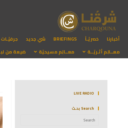
أخبارنا
حَصريّـاً
BRIEFINGS
شي جديد
حِرفيّـات
معــالِم أثـريّــة
معــالِم مسيحيّة
ضيعة من لبنـ
LIVE RADIO
Search بحـث