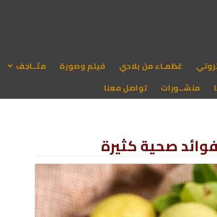
روتي
عُظمـاء من بلادي
فيلم وصورة
متَــاحِف
منشــورات
تواصل معنا
وائد صحية كثيرة