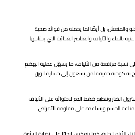
حلو والمنعش، بل أيضًا لما يحمله من فوائد صحية
ية بالماء والألياف والعناصر الغذائية التي يحتاجها
 نسبة مرتفعة من الألياف، ما يسهّل عملية الهضم
صح به كوجبة خفيفة لمن يسعون إلى خسارة الوزن
ل الضار وتنظيم ضغط الدم لاحتوائه على الألياف
ا يحتوي على مضادات أكسدة وفيتامين C، ما يعزّز مناعة الجسم ويساعده على مقاومة الأمراض
ل الأيام الحارة، كما ينعكس إيجابًا على نضارة البشرة