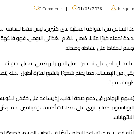
0 Comments
01/05/2026
charqou
عدّ الإجاص من الفواكه المحبّبة لدى كثيرين، ليس فقط لمذاقه ال
يدة تجعله خيارًا مثاليًا ضمن النظام الغذائي اليومي. فهو فاكهة غن
جسم للحفاظ على نشاطه وصحته.
اعد الإجاص على تحسين عمل الجهاز الهضمي بفضل احتوائه على
قي من الإمساك. كما يمنح شعورًا بالشبع لفترة أطول، لذلك يُن
ريقة صحية.
ُسهم الإجاص في دعم صحة القلب، إذ يساعد على خفض الكوليسترو
والبوتاسيوم. كم
لالتهابات.
أنّه غني بالماء، يُساعد الإجاص أيضًا في ترطيب الجسم، خصوصًا خلا