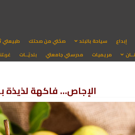
إبداع
سياحة بالبلد
صحّتي من صحتك
طبيعتي ث
ـان
مريميات
مدرستي جامعتي
بلديّــات
غربتنا
الإجاص… فاكهة لذيذة بف