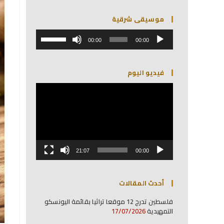
موسيقى شرقية
مشغل
استخدم
الصوت
00:00
00:00
مفاتيح
الأسهم
أعلى/
فيديو اليوم
أسفل
لزيادة
مشغل
أو
الفيديو
خفض
مستوى
الصوت.
21:07
00:00
أحدث المقالات
فلسطين تدرج 12 موقعا تراثيا بقائمة اليونسكو
التمهيدية
17/07/2026