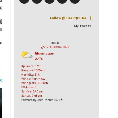
وص
Follow @CHARQOUNA
إن
My Tweets
ال
a:
Beirut
18/07/2026, 12:35 ص
Mainly clear
27°C
Apparent: 32°C
Pressure: 1005 mb
Humidity: 81%
Winds: 7 km/h SW
Windgusts: 39 km/h
UV-Index: 0
Sunrise: 5:40 am
Sunset: 7:48 pm
© 2026 Powered by Open-Meteo