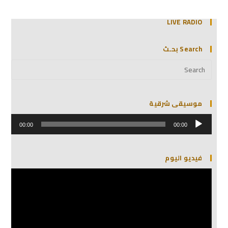
LIVE RADIO
Search بحـث
موسيقى شرقية
مشغل
الصوت
00:00
00:00
فيديو اليوم
مشغل
الفيديو