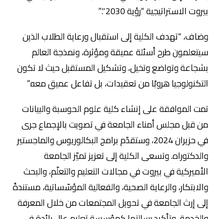
بيروت الاستراتيجية “رؤية 2030″.”
وضاف، “تهدف الكلية إلى استقبال ورعاية الطلاب الذين
سيتعلمون طرح أسئلة عميقة ومؤثرة، ونمذجة العالم
بشجاعة وتواضع وتخيل، وتشكيل المستقبل حيث لا تكون
التكنولوجيا هروبًا من تعقيدات، بل تفاعل عميق معه.”
تمت الموافقة على إنشاء كلية علوم الحوسبة والبيانات
من قبل مجلس أمناء الجامعة في تصويت بالإجماع جرى
في حزيران 2024، وستقدّم برامج البكالوريوس والماجستير
والدكتوراه. وتسعى الكلية إلى تعزيز تميّز الجامعة
الأميركية في بيروت في مجالات التعليم والتعلّم، والبحث
والابتكار، والرعاية الصحية، والفعالية المؤسّساتية، مستندةً
إلى إرث الجامعة في تحويل المجتمعات من خلال المعرفة
والخدمة، وتأكيد رسالتها كمؤسسة تعليم عالٍ رائدة في