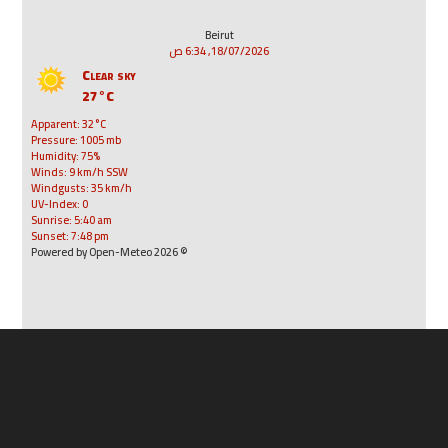
Beirut
18/07/2026, 6:34 ص
Clear sky
27°C
Apparent: 32°C
Pressure: 1005 mb
Humidity: 75%
Winds: 9 km/h SSW
Windgusts: 35 km/h
UV-Index: 0
Sunrise: 5:40 am
Sunset: 7:48 pm
© 2026 Powered by Open-Meteo