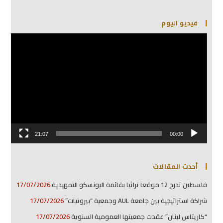
فيديو اليوم
مشغل
الفيديو
21:07
00:00
أحدث المقالات
فلسطين تدرج 12 موقعا تراثيا بقائمة اليونسكو التمهيدية
17/07/2026
شراكة استراتيجية بين جامعة AUL وجمعية “بيروتيات”
17/07/2026
“كاريتاس لبنان” عقدت جمعيتها العمومية السنوية
17/07/2026