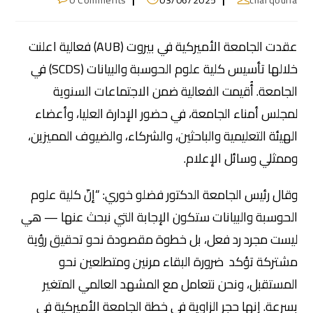
0 Comments
03/06/2025
charqouna
عقدت الجامعة الأميركية في بيروت (AUB) فعالية اعلنت
خلالها تأسيس كلية علوم الحوسبة والبيانات (SCDS) في
الجامعة. أُقيمت الفعالية ضمن الاجتماعات السنوية
لمجلس أمناء الجامعة، في حضور الإدارة العليا، وأعضاء
الهيئة التعليمية والباحثين، والشركاء، والضيوف المميزين،
وممثلي وسائل الإعلام.
وقال رئيس الجامعة الدكتور فضلو خوري: “إنّ كلية علوم
الحوسبة والبيانات ستكون الإجابة التي نبحث عنها — هي
ليست مجرد رد فعل، بل خطوة مقصودة نحو تحقيق رؤية
مشتركة تؤكد ضرورة البقاء مرنين ومتطلعين نحو
المستقبل، ونحن نتعامل مع المشهد العالمي المتغير
بسرعة. إنها حجر الزاوية في خطة الجامعة الأميركية في