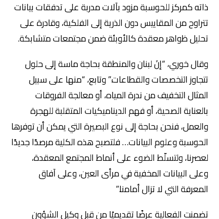
ذاته كمركز للحوسبة مزود بآلات مدربة على تدفقات بيانات
تتراوح من المقاييس دون الذرية إلى الفلكية، وقادرة على
تحليل ظواهر معقدة كالأوبئة ضمن مجتمعات متشابكة.
وقال خوري، “إنَ لبنان والمنطقة بحاجة ماسة إلى حلول
تتجاوز التخصصات والقطاعات.” وتابع، “منها على سبيل
المثال التخفيف من ندرة المياه، أو معالجة الفروقات
بالعناية الصحية، أو فهم الديناميكيات المتقلبة للهجرة
والعمل، فنحن بحاجة إلى نوع البصيرة التي يمكن أن توفرها
الحوسبة وعلوم البيانات… فلتصبح هذه الكلية مرصدًا جديدًا
لعصرنا، ولتسلّط الضوء على أنماط المجتمع المعقدة،
وعلى البيانات المخفية في مرأى العين، وعلى آفاق
المعرفة التي لا تزال أمامنا.”
تضمنت الفعالية عرضًا تقديميًا من قبل وكيل الشؤون