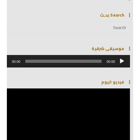
Search بحـث
موسيقى شرقية
مشغل
الصوت
00:00
00:00
فيديو اليوم
مشغل
الفيديو