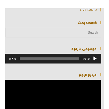
LIVE RADIO
Search بحـث
موسيقى شرقية
مشغل
الصوت
00:00
00:00
فيديو اليوم
مشغل
الفيديو