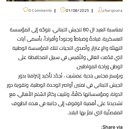
0 Comments
01/08/2025
charqouna
لمناسبة العيد ال 80 للجيش اللبناني، نتوجّه إلى المؤسسة
العسكرية، قيادةً وضباطاً وجنوداً وأفراداً، بأسمى آيات
التهنئة والإعتزاز، وأصدق التحيات لتلك المؤسسة الوطنية
التي قدّمت الغالي والنّفيس في سبيل المحافظة على
الوطن وراحة المواطنين.
وبإسم مجلس بلدية عمشيت ، نُجدّد تأكيد إلتزامنا بدور
الجيش اللبناني في تمتين أواصر الوحدة الوطنية، وتقوية دور
الدولة، ومؤسساتها كافّةً، وتثبيت ركائز السّلم الأهالي، مع
تشديدنا على أهمية الوقوف إلى جانبه في هذه الظروف
المفصلّية التي تمرّ بها البلاد.
Share via: