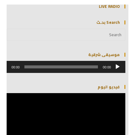
LIVE RADIO
Search بحـث
موسيقى شرقية
مشغل
الصوت
00:00
00:00
فيديو اليوم
مشغل
الفيديو