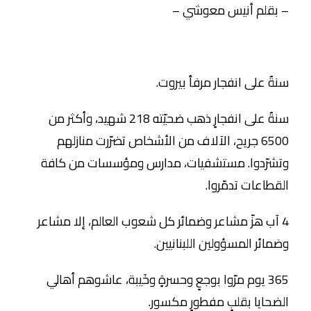
– بقلم أنيس معوشي –
سنةٌ على انفجار مرفأ بيروت.
سنةٌ على انفجارٍ ذهب ضحيّته 218 شهيد، وأكثر من
6500 جريح، الآلاف من الأشخاص تضرّرت منازلهم
وتشرّدوا. مستشفيات، مدارس ومؤسسات من كافة
القطاعات تدمّروا.
4 آب هزّ مشاعر وضمائر كل شعوب العالم، إلا مشاعر
وضمائر المسؤولين اللبنانيين.
365 يوم مرّوا بوجعٍ وحسرةٍ وخَيبة، عاشوهم أهالي
الضحايا بقلبٍ مفطورٍ مكسور.