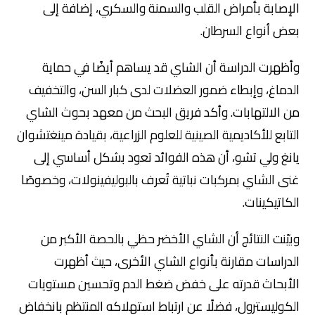
الإصابة بأمراض القلب والسمنة والسكري، إضافة إلى
بعض أنواع السرطان.
وأظهرت الدراسة أن الشاي قد يساهم أيضًا في حماية
الدماغ، وإبطاء ضمور العضلات لدى كبار السن، والتخفيف
من الالتهابات. وأكد فريق البحث من معهد بحوث الشاي
التابع للأكاديمية الصينية للعلوم الزراعية، بقيادة مينغتشوان
يانغ ولي تشو، أن هذه الفوائد تعود بشكل أساسي إلى
غنى الشاي بمركبات نباتية تُعرف بالبوليفينولات، وخصوصًا
الكاتيكينات.
وبيّنت النتائج أن الشاي الأخضر حظي بالحصة الأكبر من
الدراسات مقارنة بأنواع الشاي الأخرى، حيث أظهرت
الأبحاث قدرته على خفض ضغط الدم وتحسين مستويات
الكوليسترول، فضلًا عن ارتباط استهلاكه المنتظم بانخفاض