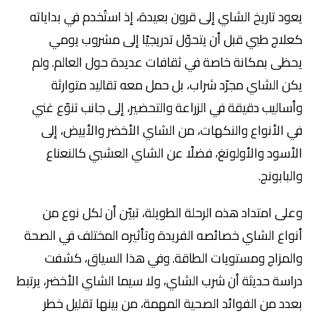
يعود تاريخ الشاي إلى قرون بعيدة، إذ استُخدم في بداياته
كعلاج طبي قبل أن يتحوّل تدريجيًا إلى مشروب يومي
يحظى بمكانة خاصة في ثقافات عديدة حول العالم. ولم
يكن الشاي مجرّد شراب، بل حمل معه تقاليد متوارثة
وأساليب دقيقة في الزراعة والتحضير، إلى جانب تنوّع غني
في الأنواع والنكهات، من الشاي الأخضر والأبيض، إلى
الأسود والأولونغ، فضلًا عن الشاي العشبي كالنعناع
والبابونج.
وعلى امتداد هذه الرحلة الطويلة، تبيّن أن لكل نوع من
أنواع الشاي خصائصه الفريدة وتأثيره المختلف في الصحة
والمزاج ومستويات الطاقة. وفي هذا السياق، كشفت
دراسة حديثة أن شرب الشاي، ولا سيما الشاي الأخضر، يرتبط
بعدد من الفوائد الصحية المهمة، من بينها تقليل خطر