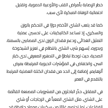
خطر الإصابة بأمراض القلب والأوعية الدموية، وتقليل
احتمالية الوفاة المبكرة لأي سبب.
كما قد يلعب الشاي الأخضر دورًا في التحكم بالوزن
والسكري، إذ تساعد الكاتيكينات على تحسين عملية
التمثيل الغذائي ودعم فقدان الوزن لدى المصابين بالسمنة.
وبدوره، يُسهم شرب الشاي بانتظام في تعزيز الشيخوخة
الصحية، حيث لوحظ تباطؤ في التدهور المعرفي لدى كبار
السن، وانخفاض في المؤشرات الحيوية المرتبطة بمرض
ألزهايمر، إضافة إلى الحد من فقدان الكتلة العضلية المرتبط
بالتقدم في العمر.
في المقابل، حذّر الباحثون من المشروبات المصنعة القائمة
على الشاي، مثل الشاي المعبأ في الزجاجات أو شاي
الفقاعات، لما تحتويه غالبًا من سكريات ومواد حافظة قد