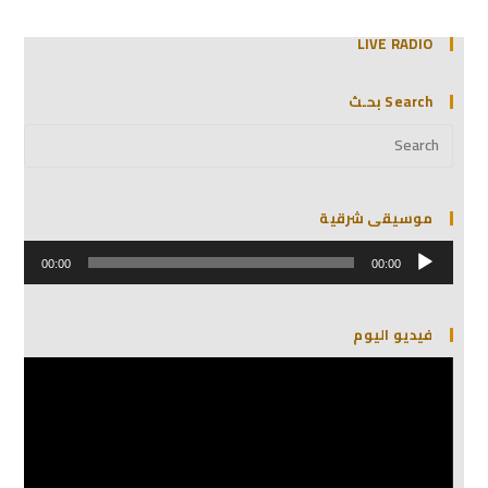
LIVE RADIO
Search بحـث
موسيقى شرقية
مشغل
الصوت
00:00
00:00
فيديو اليوم
مشغل
الفيديو