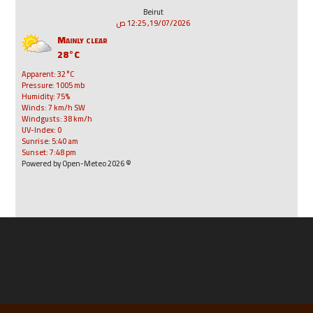
Beirut
19/07/2026, 12:25 ص
Mainly clear
28°C
Apparent: 32°C
Pressure: 1005 mb
Humidity: 75%
Winds: 7 km/h SW
Windgusts: 38 km/h
UV-Index: 0
Sunrise: 5:40 am
Sunset: 7:48 pm
© 2026 Powered by Open-Meteo