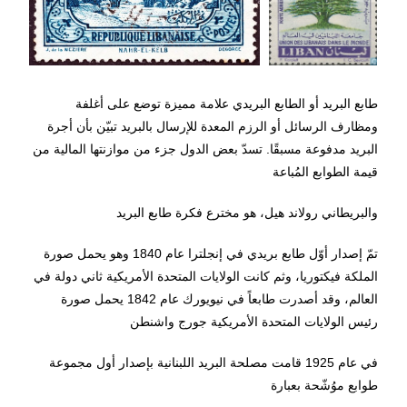
طابع البريد أو الطابع البريدي علامة مميزة توضع على أغلفة
ومظارف الرسائل أو الرزم المعدة للإرسال بالبريد تبيّن بأن أجرة
البريد مدفوعة مسبقًا. تسدّ بعض الدول جزء من موازنتها المالية من
قيمة الطوابع المُباعة
والبريطاني رولاند هيل، هو مخترع فكرة طابع البريد
تمّ إصدار أوّل طابع بريدي في إنجلترا عام 1840 وهو يحمل صورة
الملكة فيكتوريا، وثم كانت الولايات المتحدة الأمريكية ثاني دولة في
العالم، وقد أصدرت طابعاً في نيويورك عام 1842 يحمل صورة
رئيس الولايات المتحدة الأمريكية جورج واشنطن
في عام 1925 قامت مصلحة البريد اللبنانية بإصدار أول مجموعة
طوابع موُشّحة بعبارة