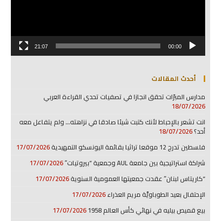
21:07
00:00
أحدث المقالات
مدارس المبرّات تحقق انجازا في تصفيات تحدي القراءة العربي
18/07/2026
انت تشعر بالإحباط لأنك كتبت شيئا صادقا في نزاهته… ولم يتفاعل معه
أحد؟
18/07/2026
فلسطين تدرج 12 موقعا تراثيا بقائمة اليونسكو التمهيدية
17/07/2026
شراكة استراتيجية بين جامعة AUL وجمعية “بيروتيات”
17/07/2026
“كاريتاس لبنان” عقدت جمعيتها العمومية السنوية
17/07/2026
الإحتفال بعيد الطوباويَّة مريم العذراء
17/07/2026
بيع قميص بيليه في نهائي كأس العالم 1958
17/07/2026