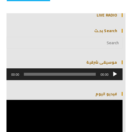
LIVE RADIO
Search بحـث
موسيقى شرقية
مشغل
الصوت
00:00
00:00
فيديو اليوم
مشغل
الفيديو