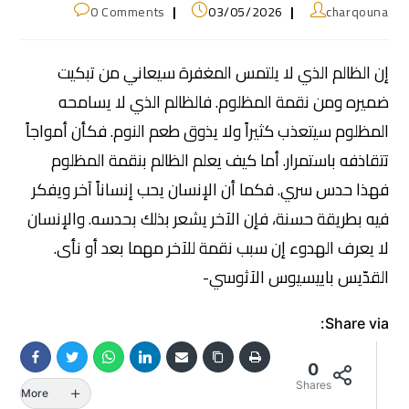
0 Comments
03/05/2026
charqouna
إن الظالم الذي لا يلتمس المغفرة سيعاني من تبكيت
ضميره ومن نقمة المظلوم. فالظالم الذي لا يسامحه
المظلوم سيتعذب كثيراً ولا يذوق طعم النوم. فكأن أمواجاً
تتقاذفه باستمرار. أما كيف يعلم الظالم بنقمة المظلوم
فهذا حدس سري. فكما أن الإنسان يحب إنساناً آخر ويفكر
فيه بطريقة حسنة، فإن الآخر يشعر بذلك بحدسه. والإنسان
لا يعرف الهدوء إن سبب نقمة للآخر مهما بعد أو نأى.
القدّيس باييسيوس الآثوسي-
Share via:
0
Shares
More