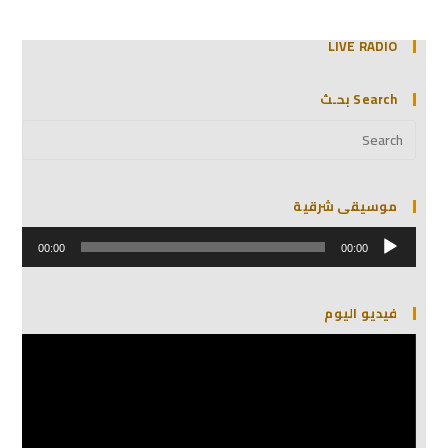
LIVE RADIO
Search بحـث
موسيقى شرقية
مشغل
الصوت
00:00
00:00
فيديو اليوم
مشغل
الفيديو