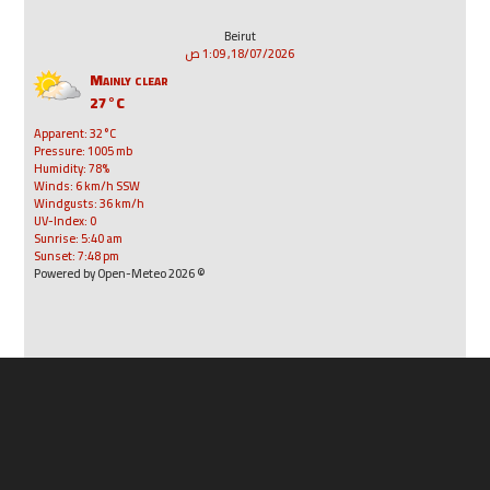
Beirut
18/07/2026, 1:09 ص
Mainly clear
27°C
Apparent: 32°C
Pressure: 1005 mb
Humidity: 78%
Winds: 6 km/h SSW
Windgusts: 36 km/h
UV-Index: 0
Sunrise: 5:40 am
Sunset: 7:48 pm
© 2026 Powered by Open-Meteo