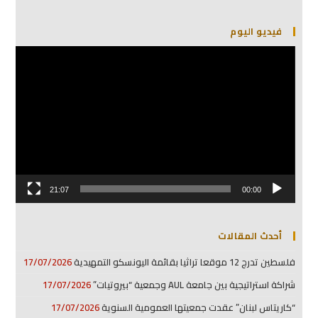
فيديو اليوم
مشغل
الفيديو
21:07
00:00
أحدث المقالات
فلسطين تدرج 12 موقعا تراثيا بقائمة اليونسكو التمهيدية
17/07/2026
شراكة استراتيجية بين جامعة AUL وجمعية “بيروتيات”
17/07/2026
“كاريتاس لبنان” عقدت جمعيتها العمومية السنوية
17/07/2026