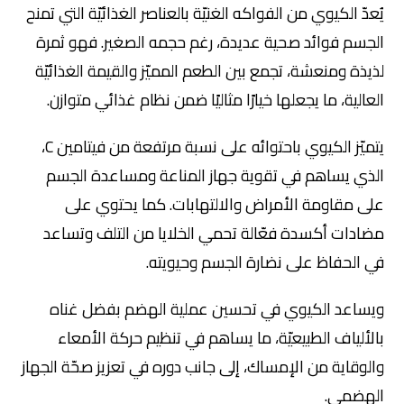
يُعدّ الكيوي من الفواكه الغنيّة بالعناصر الغذائيّة التي تمنح
الجسم فوائد صحية عديدة، رغم حجمه الصغير. فهو ثمرة
لذيذة ومنعشة، تجمع بين الطعم المميّز والقيمة الغذائيّة
العالية، ما يجعلها خيارًا مثاليًا ضمن نظام غذائي متوازن.
يتميّز الكيوي باحتوائه على نسبة مرتفعة من فيتامين C،
الذي يساهم في تقوية جهاز المناعة ومساعدة الجسم
على مقاومة الأمراض والالتهابات. كما يحتوي على
مضادات أكسدة فعّالة تحمي الخلايا من التلف وتساعد
في الحفاظ على نضارة الجسم وحيويته.
ويساعد الكيوي في تحسين عملية الهضم بفضل غناه
بالألياف الطبيعيّة، ما يساهم في تنظيم حركة الأمعاء
والوقاية من الإمساك، إلى جانب دوره في تعزيز صحّة الجهاز
الهضمي.