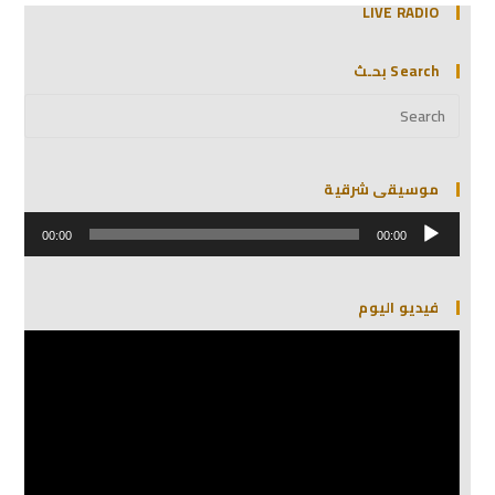
LIVE RADIO
Search بحـث
موسيقى شرقية
مشغل
الصوت
00:00
00:00
فيديو اليوم
مشغل
الفيديو