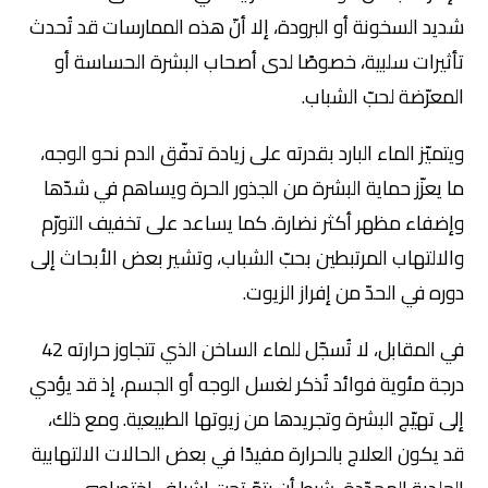
شديد السخونة أو البرودة، إلا أنّ هذه الممارسات قد تُحدث
تأثيرات سلبية، خصوصًا لدى أصحاب البشرة الحساسة أو
المعرّضة لحبّ الشباب.
ويتميّز الماء البارد بقدرته على زيادة تدفّق الدم نحو الوجه،
ما يعزّز حماية البشرة من الجذور الحرة ويساهم في شدّها
وإضفاء مظهر أكثر نضارة. كما يساعد على تخفيف التورّم
والالتهاب المرتبطين بحبّ الشباب، وتشير بعض الأبحاث إلى
دوره في الحدّ من إفراز الزيوت.
في المقابل، لا تُسجّل للماء الساخن الذي تتجاوز حرارته 42
درجة مئوية فوائد تُذكر لغسل الوجه أو الجسم، إذ قد يؤدي
إلى تهيّج البشرة وتجريدها من زيوتها الطبيعية. ومع ذلك،
قد يكون العلاج بالحرارة مفيدًا في بعض الحالات الالتهابية