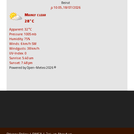
Beirut
18/07/2026, 10:05 م
Mainly clear
28°C
Apparent: 32°C
Pressure: 1005 mb
Humidity: 75%
Winds: 6 km/h SW
Windgusts: 38 km/h
UV-Index: 0
Sunrise: 5:40 am
Sunset: 7:48 pm
© 2026 Powered by Open-Meteo
About us من نحنُ
DMCA
Privacy Policy