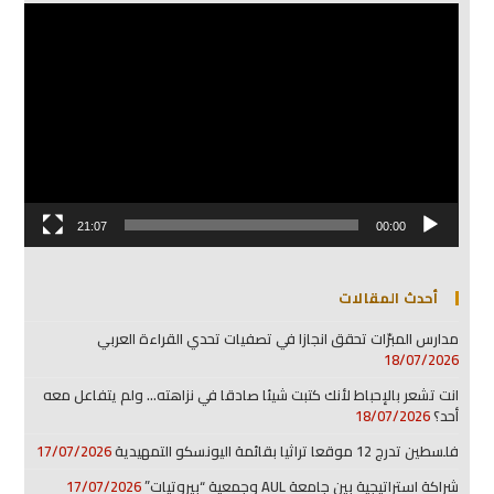
مشغل
الفيديو
21:07
00:00
أحدث المقالات
مدارس المبرّات تحقق انجازا في تصفيات تحدي القراءة العربي
18/07/2026
انت تشعر بالإحباط لأنك كتبت شيئا صادقا في نزاهته… ولم يتفاعل معه
أحد؟
18/07/2026
فلسطين تدرج 12 موقعا تراثيا بقائمة اليونسكو التمهيدية
17/07/2026
شراكة استراتيجية بين جامعة AUL وجمعية “بيروتيات”
17/07/2026