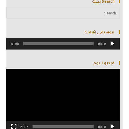
Search بحـث
موسيقى شرقية
مشغل
الصوت
00:00
00:00
فيديو اليوم
مشغل
الفيديو
21:07
00:00