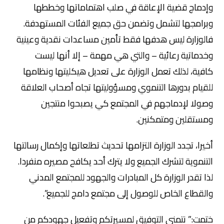
وإدماج قضية الإعاقة في صلب اهتماماتها وخططها
وبرامجها لتشمل وتضمن حق جميع الفئات المستهدفة.
فالوزارة ليس هدفها فقط تأمين مساعدات نقدية وعينية
وخدماتية رعائية – والتي هي مهمة – إلا أنها ليست
كافية، لذلك تعمل الوزارة على تعديل هيكليتها ونظامها
للقيام بدورها التنموي ومسؤوليتها تجاه أصحاب العلاقة
وصولا لإدماجهم في المجتمع كي يصبحوا منتجين
ومستقلين ومتمكنين.
أخيرا، تجدد الوزارة التزامها تحديث تطلعاتها وإكمال رسالتها
التنموية لتشرك الجميع ولا يترك أحد يكافح مصيره منفردا.
لذا تقدر الوزارة كل المبادرات والجهود للمجتمع المدني
والقطاع الخاص للوصول إلى مجتمع دامج للجميع”.
ختمت:” نتمنى التوفيق لمسيرتكم وتفعيل جهودكم من