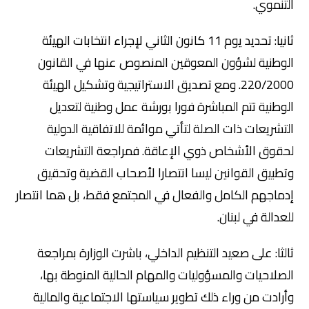
التنموي.
ثانيا: تحديد يوم 11 كانون الثاني لإجراء انتخابات الهيئة
الوطنية لشؤون المعوقين المنصوص عنها في القانون
220/2000. ومع تصديق الاستراتيجية وتشكيل الهيئة
الوطنية تتم المباشرة فورا بورشة عمل وطنية لتعديل
التشريعات ذات الصلة لتأتي موائمة للاتفاقية الدولية
لحقوق الأشخاص ذوي الإعاقة. فمراجعة التشريعات
وتطبيق القوانين ليسا انتصارا لأصحاب القضية وتحقيق
إدماجهم الكامل والفعال في المجتمع فقط، بل هما انتصار
للعدالة في لبنان.
ثالثا: على صعيد التنظيم الداخلي، باشرت الوزارة بمراجعة
الصلاحيات والمسؤوليات والمهام الحالية المنوطة بها،
وأرادت من وراء ذلك تطوير سياستها الاجتماعية والمالية