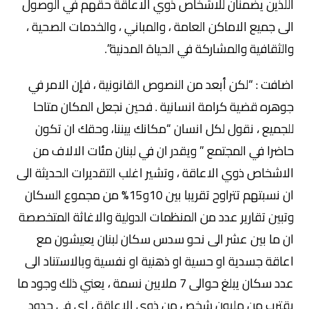
اللذين يضمنان للاشخاص ذوي الاعاقة حقهم في الوصول
الى جميع الاماكن العامة ، والمباني ، والخدمات الصحية ،
والثقافية والمشاركة في الحياة المدنية”.
اضافت : “لكن أبعد من النصوص القانونية ، فإن الامر في
جوهره قضية كرامة انسانية . فحين نجعل المكان متاحا
للجميع ، نقول لكل انسان “مكانك بيننا، وحقك ان تكون
حاضرا في المجتمع ” ويقدر ان في لبنان مئات الالاف من
الاشخاص ذوي الاعاقة ، وتشير اغلب التقديرات الحديثة الى
ان نسبتهم تتراوح تقريبا بين 10و15% من مجموع السكان
وتبين تقارير عدد من المنظمات الدولية والاغاثة المتخصصة
ان ما بين عشر الى نحو سدس سكان لبنان يعيشون مع
اعاقة جسدية او حسية او ذهنية او نفسية وبالاستناد الى
عدد سكان يبلغ حوالى 7 ملايين نسمة ، يعني ذلك وجود ما
يقترب من مليون شخص من ذوي الاعاقة ، اي في حدود