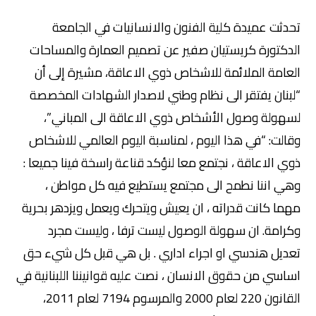
تحدثت عميدة كلية الفنون والانسانيات في الجامعة
الدكتورة كريستيان صفير عن تصميم العمارة والمساحات
العامة الملائمة للاشخاص ذوي الاعاقة، مشيرة إلى أن
“لبنان يفتقر الى نظام وطني لاصدار الشهادات المخصصة
لسهولة وصول الأشخاص ذوي الاعاقة الى المباني”،
وقالت: “في هذا اليوم ، لمناسبة اليوم العالمي للاشخاص
ذوي الاعاقة ، نجتمع معا لنؤكد قناعة راسخة فينا جميعا :
وهي اننا نطمح الى مجتمع يستطيع فيه كل مواطن ،
مهما كانت قدراته ، ان يعيش ويتحرك ويعمل ويزدهر بحرية
وكرامة. ان سهولة الوصول ليست ترفا ، وليست مجرد
تعديل هندسي او اجراء اداري . بل هي قبل كل شيء حق
اساسي من حقوق الانسان ، نصت عليه قوانيننا اللبنانية في
القانون 220 لعام 2000 والمرسوم 7194 لعام 2011،