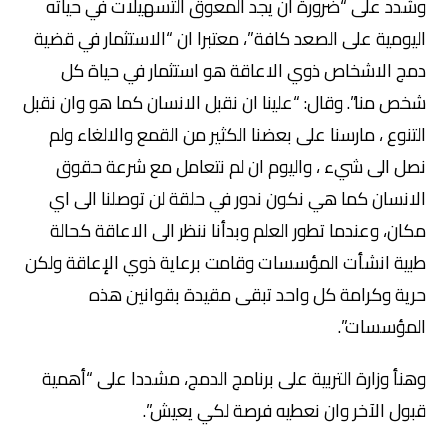
وشدد على “ضرورة ان يجد المعوق التسهيلات في حياته
اليومية على الصعد كافة”، معتبرا ان “الاستثمار في قضية
دمج الاشخاص ذوي الاعاقة هو استثمار في حياة كل
شخص منا”. وقال: “علينا ان نقبل الانسان كما هو وان نقبل
التنوع ، مارسنا على بعضنا الكثير من القمع والالغاء ولم
نصل الى شيء ، واليوم ان لم نتعامل مع شرعة حقوق
الانسان كما هي نكون ندور في حلقة لن توصلنا الى اي
مكان، وعندما تطور العلم وبدأنا ننظر الى الاعاقة كحالة
طبية انشأت المؤسسات وقامت برعاية ذوي الإعاقة ولكن
حرية وكرامة كل واحد تبقى مقيدة بقوانين هذه
المؤسسات”.
وهنأ وزارة التربية على برنامج الدمج، مشددا على “أهمية
قبول الآخر وان نعطيه فرصة لكي يعيش”.