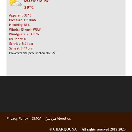
Partly cloudy
29°C
Apparent: 32°C
Pressure: 1010 mb
Humidity: 81%
Winds: 13 km/h WSW
Windgusts: 25 km/h
UV-Index: 0
Sunrise: 5:41 am
Sunset: 7:47 pm
© 2026 Powered by Open-Meteo
About us من نحنُ
DMCA
Privacy Policy
2019-2025 CHARQOUNA — All rights reserved ©