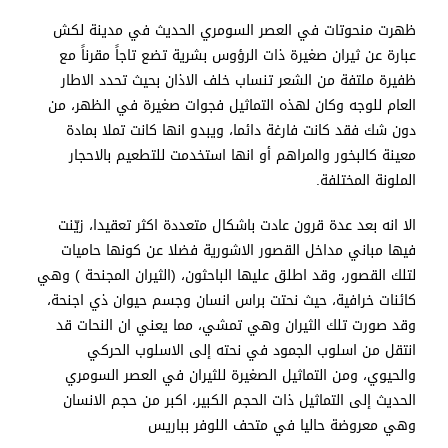
ظهرت منحوتات في العصر السومري الحديث في مدينة لكش
عبارة عن ثيران صغيرة ذات الرؤوس بشرية تضع تاجاً مقرناً مع
ظفيرة ملتفة من الشعر تنساب خلف الاذان بحيث تحدد الاطار
العام للوجه وكان لهذه التماثيل فجوات صغيرة في الظهر، من
دون شك فقد كانت فارغة دائما، ويبدو انها كانت تملا بمادة
معينة كالبخور والمراهم أو انها استخدمت للتطعيم بالاحجار
الملونة المختلفة.
الا انه بعد عدة قرون عادت باشكال متعددة اكثر تعقيدا، زيّنت
فيها مباني مداخل القصور الاشورية فضلا عن كونها حاميات
لتلك القصور، وقد اطلق عليها الباحثون، (الثيران المجنحة ) وهي
كائنات خرافية، حيث نحتت براس انسان وجسم حيوان ذي اجنحة،
وقد صورت تلك الثيران وهي تمشي، مما يعني ان النحات قد
انتقل من اسلوب الجمود في نحته إلى الاسلوب الحركي
والحيوي، ومن التماثيل الصغيرة للثيران في العصر السومري
الحديث إلى التماثيل ذات الحجم الكبير، اكبر من حجم الانسان
وهي معروضة حاليا في متحف اللوفر بباريس