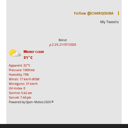
Follow @CHARQOUNA
My Tweets
Beirut
21/07/2026, 2:29 م
Mainly clear
31°C
Apparent: 32°C
Pressure: 1009 mb
Humidity: 79%
Winds: 17 km/h WSW
Windgusts: 31 km/h
UV-Index: 0
Sunrise: 5:42 am
Sunset: 7:46 pm
© 2026 Powered by Open-Meteo