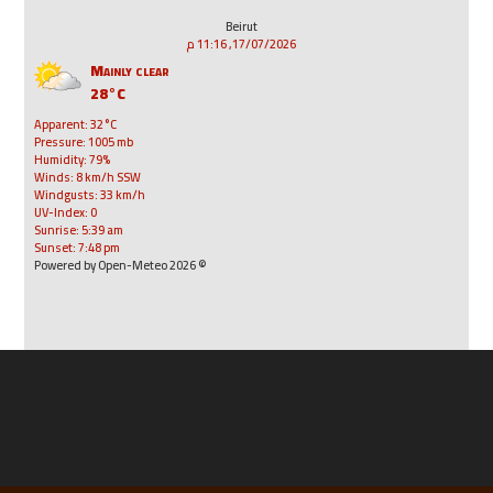
Beirut
17/07/2026, 11:16 م
Mainly clear
28°C
Apparent: 32°C
Pressure: 1005 mb
Humidity: 79%
Winds: 8 km/h SSW
Windgusts: 33 km/h
UV-Index: 0
Sunrise: 5:39 am
Sunset: 7:48 pm
© 2026 Powered by Open-Meteo