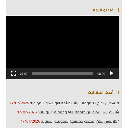
فيديو اليوم
مشغل
الفيديو
21:07
00:00
أحدث المقالات
فلسطين تدرج 12 موقعا تراثيا بقائمة اليونسكو التمهيدية
17/07/2026
شراكة استراتيجية بين جامعة AUL وجمعية “بيروتيات”
17/07/2026
“كاريتاس لبنان” عقدت جمعيتها العمومية السنوية
17/07/2026